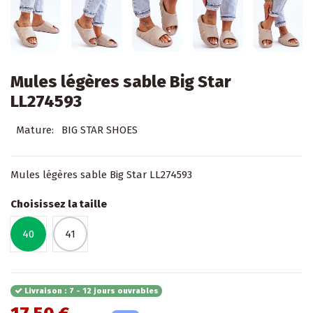
Mules légères sable Big Star
LL274593
Mature:
BIG STAR SHOES
Mules légères sable Big Star LL274593
Choisissez la taille
40
41
Livraison : 7 - 12 jours ouvrables