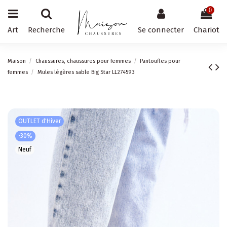
0
Art
Recherche
Se connecter
Chariot
Maison
Chaussures, chaussures pour femmes
Pantoufles pour
femmes
Mules légères sable Big Star LL274593
OUTLET d'Hiver
-30%
Neuf