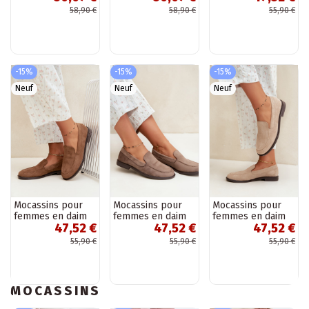
couleur chocolat
couleur bordeaux
couleur bordeaux
58,90 €
58,90 €
55,90 €
Nesha
Nesha
Laisie
-15%
-15%
-15%
Neuf
Neuf
Neuf
Mocassins pour
Mocassins pour
Mocassins pour
femmes en daim
femmes en daim
femmes en daim
47,52 €
47,52 €
47,52 €
synthétique,
synthétique,
synthétique,
couleur marron
couleur argile
couleur sable
55,90 €
55,90 €
55,90 €
Laisie
Laisie
Laisie
MOCASSINS