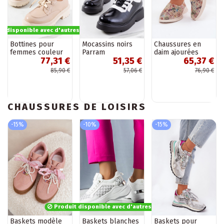
t disponible avec d'autres options
Bottines pour
Mocassins noirs
Chaussures en
femmes couleur
Parram
daim ajourées
77,31 €
51,35 €
65,37 €
sable, « Labour »
pour femmes
Eliva de
85,90 €
57,06 €
76,90 €
différentes
couleurs
CHAUSSURES DE LOISIRS
-15%
-10%
-15%
Produit disponible avec d'autres options
Baskets modèle
Baskets blanches
Baskets pour