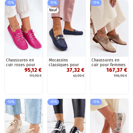
-15%
-15%
-15%
Neuf
Chaussures en
Mocassins
Chaussures en
cuir roses pour
classiques pour
cuir pour femmes
95,12 €
37,32 €
167,37 €
femmes Artiker
femmes en simili
élégantes couleur
54C0830
cuir bleu foncé
sable et marron
111,90 €
43,90 €
196,90 €
Demese
avec lacets Zazoo
4238
-10%
-10%
-15%