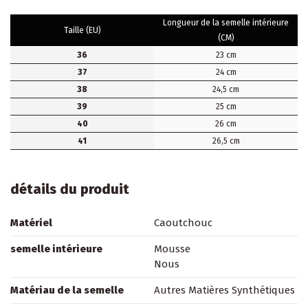
Longueur de la semelle intérieure
Taille (EU)
(CM)
36
23 cm
37
24 cm
38
24,5 cm
39
25 cm
40
26 cm
41
26,5 cm
détails du produit
Matériel
Caoutchouc
semelle intérieure
Mousse
Nous
Matériau de la semelle
Autres Matières Synthétiques