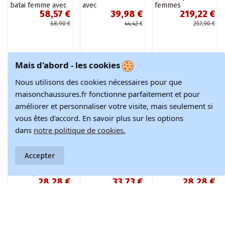
batai femme avec
avec
femmes
58,57 €
39,98 €
219,22 €
plateforme et
monogramme
"Sneakers"
détails élégants
Margie
D.Franklin
68,90 €
44,42 €
257,90 €
couleur rose
DFSH378006
Vinness
couleur argent
Mais d'abord - les cookies
-10%
-10%
-10%
Nous utilisons des cookies nécessaires pour que
maisonchaussures.fr fonctionne parfaitement et pour
améliorer et personnaliser votre visite, mais seulement si
vous êtes d'accord. En savoir plus sur les options
dans
notre politique de cookies.
Produit disponible avec d'autres
Accepter
Baskets de sport
Baskets ajourées
Baskets beiges
noires pour
blanches et roses
décorées du
28,28 €
33,73 €
28,28 €
femmes avec
Semhar
monogramme
paillettes, «
Lora
31,42 €
37,47 €
31,42 €
Likana »