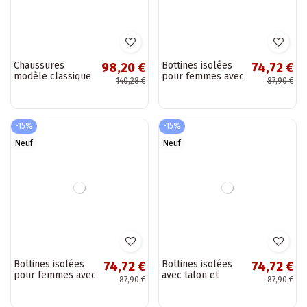
Neuf
-30%
Neuf
Chaussures
Bottines isolées
98,20 €
74,72 €
modèle classique
pour femmes avec
140,28 €
87,90 €
à talons couleur
boucles couleur
beige Keria
noire Corley
-15%
-15%
Neuf
Neuf