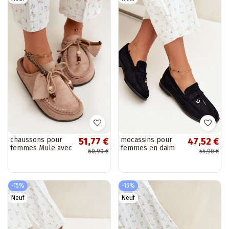
chaussons pour
mocassins pour
51,77 €
47,52 €
femmes Mule avec
femmes en daim
60,90 €
55,90 €
fourrure couleur
synthétique noirs
sable Melia
Raylie
-15%
-15%
Neuf
Neuf