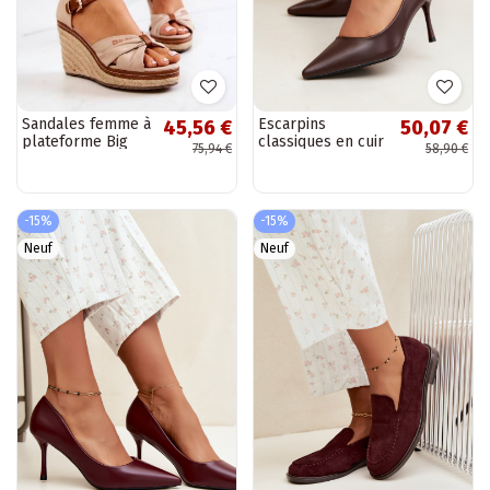
Sandales femme à
Escarpins
45,56 €
50,07 €
plateforme Big
classiques en cuir
75,94 €
58,90 €
Star beige
synthétique,
couleur chocolat
Nesha
-15%
-15%
Neuf
Neuf