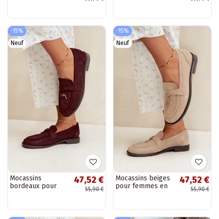
simili daim Laisie
femmes en simili
daim Laisie
-15%
-15%
Neuf
Neuf
Mocassins
Mocassins beiges
47,52 €
47,52 €
bordeaux pour
pour femmes en
55,90 €
55,90 €
femmes en simili
simili daim Raylie
daim Raylie