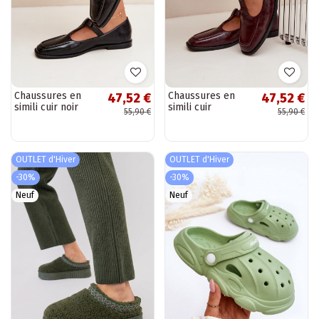
Chaussures en
Chaussures en
47,52 €
47,52 €
simili cuir noir
simili cuir
55,90 €
55,90 €
avec brides Bonnia
bordeaux avec
brides Bonnia
OUTLET d'Hiver
OUTLET d'Hiver
-30%
-30%
Neuf
Neuf