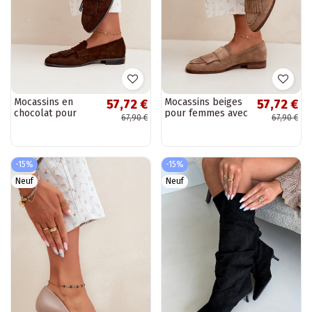
Mocassins en
Mocassins beiges
57,72 €
57,72 €
chocolat pour
pour femmes avec
67,90 €
67,90 €
femmes avec
franges et détails
franges et détails
dorés Brenis
dorés Brenis
-15%
-15%
Neuf
Neuf