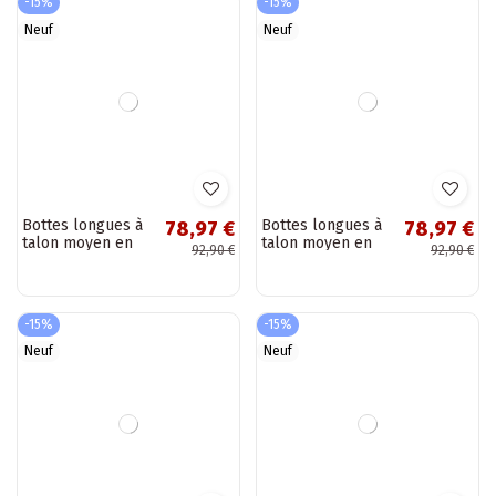
Bottes hautes
Bottes hautes
109,57 €
109,57 €
style cowboy en
style cowboy en
128,90 €
128,90 €
daim naturel
daim naturel
avec isolation et
avec isolation et
talons couleur
talons couleur
chocolat...
brune Radley
-15%
-15%
Neuf
Neuf