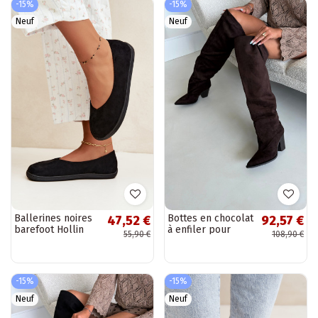
-15%
-15%
Neuf
Neuf
Ballerines noires
Bottes en chocolat
47,52 €
92,57 €
barefoot Hollin
à enfiler pour
55,90 €
108,90 €
femmes avec
talons Anica
-15%
-15%
Neuf
Neuf