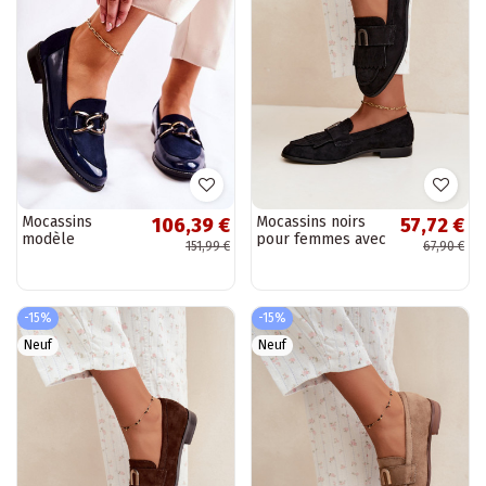
Mocassins
Mocassins noirs
106,39 €
57,72 €
modèle
pour femmes avec
151,99 €
67,90 €
classique avec
franges et détails
chaînes Laura
dorés Brenis
Messi bleu foncé
-15%
-15%
Neuf
Neuf