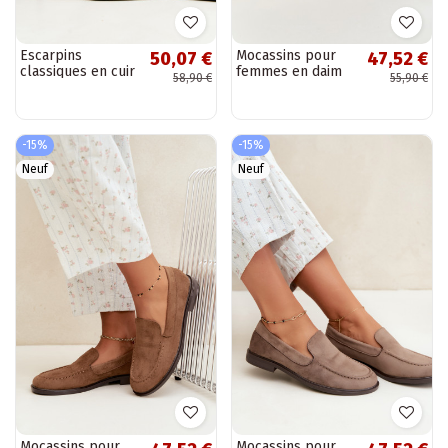
Escarpins
Mocassins pour
50,07 €
47,52 €
classiques en cuir
femmes en daim
58,90 €
55,90 €
synthétique,
synthétique,
couleur bordeaux
couleur bordeaux
Nesha
Laisie
-15%
-15%
Neuf
Neuf
Mocassins pour
Mocassins pour