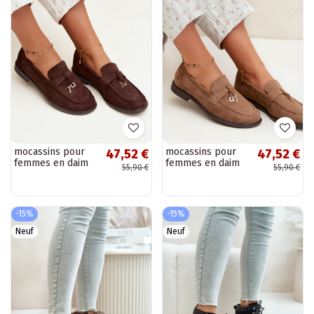
mocassins pour
mocassins pour
47,52 €
47,52 €
femmes en daim
femmes en daim
55,90 €
55,90 €
synthétique
synthétique
chocolat Raylie
marron Raylie
-15%
-15%
Neuf
Neuf