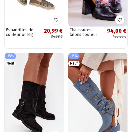
Espadrilles de
Chaussures à
20,99 €
94,00 €
couleur or Big
talons couleur
34,98 €
156,66 €
Star
noire Sofie
BAT_FF274A515
GOLD
-15%
-15%
Neuf
Neuf