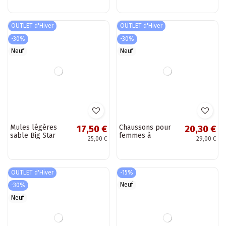
Ogrodu Basen"
RR274A541
couleur rose
OUTLET d'Hiver
OUTLET d'Hiver
-30%
-30%
Neuf
Neuf
Mules légères
Chaussons pour
17,50 €
20,30 €
sable Big Star
femmes à
25,00 €
29,00 €
LL274593
plateforme avec
détails dorés en
sable et noir
OUTLET d'Hiver
-15%