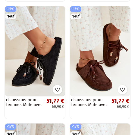
Laisie
daim, marron
Durela
-15%
-15%
Neuf
Neuf
chaussons pour
chaussons pour
51,77 €
51,77 €
femmes Mule avec
femmes Mule avec
60,90 €
60,90 €
fourrure noirs
fourrure couleur
Melia
chocolat Melia
-15%
-15%
Neuf
Neuf