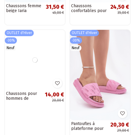
Chaussons femme
Chaussons
31,50 €
24,50 €
beige Iaria
confortables pour
45,00 €
35,00 €
femmes avec
boucles Inblu
beige
OUTLET d'Hiver
OUTLET d'Hiver
-30%
-30%
Neuf
Neuf
Chaussons pour
Pantoufles à
14,00 €
20,30 €
hommes de
plateforme pour
20,00 €
29,00 €
couleur kaki "Do
femmes Big Star