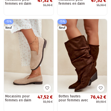
47,52 €
47,52 €
femmes en daim
femmes en daim
55,90 €
55,90 €
synthétique,
synthétique,
couleur marron
couleur argile
Laisie
Laisie
-15%
-15%
Neuf
Neuf
Mocassins pour
Bottes hautes
47,52 €
76,42 €
femmes en daim
pour femmes avec
55,90 €
89,90 €
synthétique,
un dessus courbé
couleur sable
et des talons en