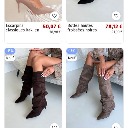
Escarpins
Bottes hautes
50,07 €
78,12 €
classiques kaki en
froissées noires
58,90 €
91,90 €
simili cuir Nesha
avec talon kitten
en daim LoĮen
-15%
-15%
Neuf
Neuf