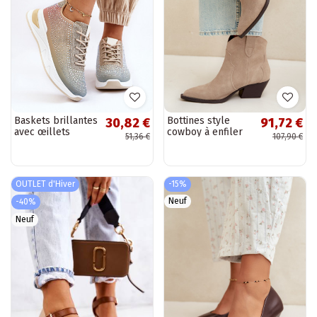
Baskets brillantes
Bottines style
30,82 €
91,72 €
avec œillets
cowboy à enfiler
51,36 €
107,90 €
scintillants de
en daim
différentes
synthétique
couleurs
couleur ivoire
Beretta
OUTLET d'Hiver
-15%
Neuf
-40%
Neuf