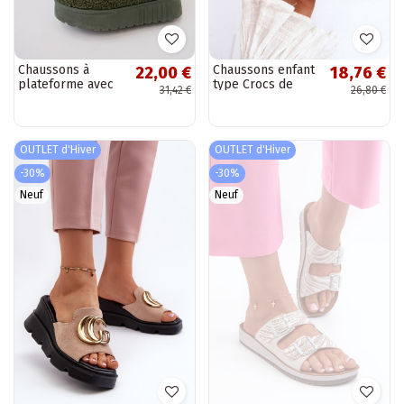
Chaussons à
Chaussons enfant
22,00 €
18,76 €
plateforme avec
type Crocs de
31,42 €
26,80 €
talon bas et motif
couleur vert
brodé Greene
Cloudy
OUTLET d'Hiver
OUTLET d'Hiver
-30%
-30%
Neuf
Neuf