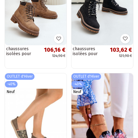
chaussures
chaussures
106,16 €
103,62 €
isolées pour
isolées pour
124,90 €
121,90 €
femmes Big Star
femmes Big Star
OO274A289
OO274A290
marron
noires
OUTLET d'Hiver
OUTLET d'Hiver
-40%
-40%
Neuf
Neuf