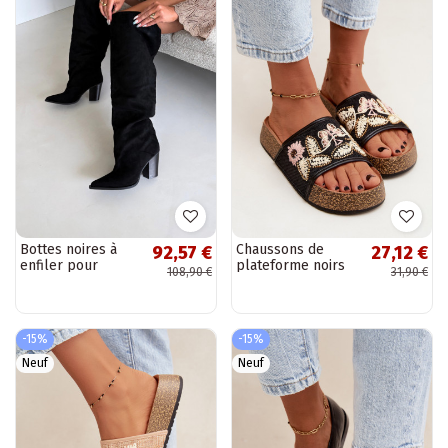
Bottes noires à
Chaussons de
92,57 €
27,12 €
enfiler pour
plateforme noirs
108,90 €
31,90 €
femmes avec
pour femmes avec
talons Anica
décoration Ledina
-15%
-15%
Neuf
Neuf