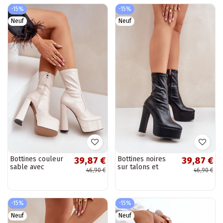
-15%
-15%
Neuf
Neuf
Bottines couleur
Bottines noires
39,87 €
39,87 €
sable avec
sur talons et
46,90 €
46,90 €
plateforme et
plateforme
effet verni Lotisha
Tennira
-15%
-15%
Neuf
Neuf