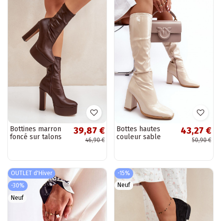
Bottines marron
Bottes hautes
39,87 €
43,27 €
foncé sur talons
couleur sable
46,90 €
50,90 €
et plateforme
avec talons et
Tennira
effet verni Mlokva
OUTLET d'Hiver
-15%
Neuf
-30%
Neuf