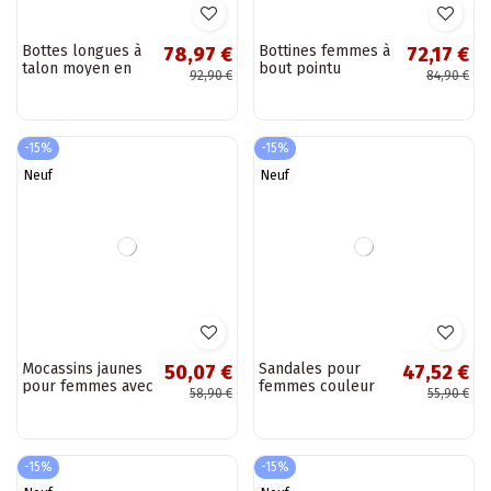
Bottes longues
Bottes longues
92,57 €
92,57 €
femmes à talon de
femmes à talon de
108,90 €
108,90 €
style slip-on en
style slip-on en
cuir synthétique
cuir synthétique
chocolat Anica
noir Anica
-15%
-15%
Neuf
Neuf