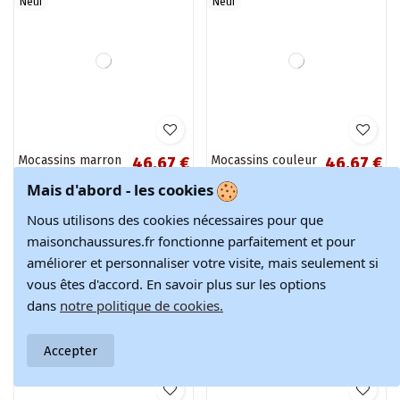
Bottes longues à
Bottes longues à
78,97 €
78,97 €
talon moyen en
talon moyen en
92,90 €
92,90 €
daim synthétique
daim synthétique
avec lacets
avec lacets
décoratifs couleur
décoratifs
noire...
couleur...
-15%
-15%
Neuf
Neuf
Mais d'abord - les cookies
Nous utilisons des cookies nécessaires pour que
maisonchaussures.fr fonctionne parfaitement et pour
améliorer et personnaliser votre visite, mais seulement si
vous êtes d'accord. En savoir plus sur les options
dans
notre politique de cookies.
Accepter
Bottes longues à
Bottines femmes à
78,97 €
72,17 €
talon moyen en
bout pointu
92,90 €
84,90 €
daim synthétique
couleur chocolat
avec lacets
Hileta