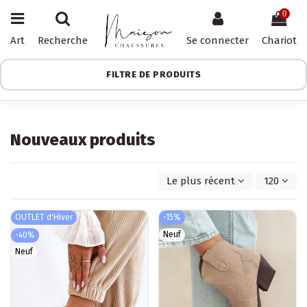
0
Art
Recherche
Se connecter
Chariot
FILTRE DE PRODUITS
Nouveaux produits
Le plus récent d'abord
120
OUTLET d'Hiver
-15%
Neuf
-40%
Neuf