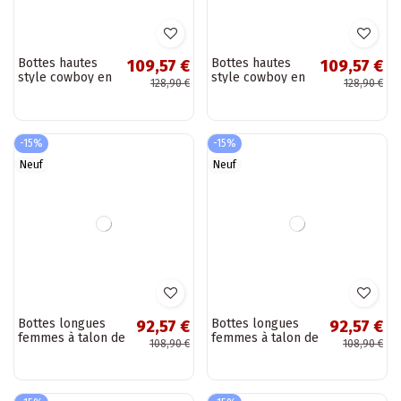
Bottines isolées
Bottes hautes
74,72 €
109,57 €
avec talon et
style cowboy en
87,90 €
128,90 €
plateforme
daim naturel
couleur chocolat
avec isolation et
Lurela
talons couleur
noire Radley
-15%
-15%
Neuf
Neuf