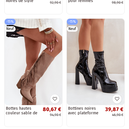
noires de style
pour femmes
92,90 €
98,90 €
cowboy avec
isolées avec
talons Isalina
talons et boucles
dorées Milira
-15%
-15%
Neuf
Neuf
Bottes hautes
Bottines noires
80,67 €
39,87 €
couleur sable de
avec plateforme
94,90 €
46,90 €
style cowboy avec
et effet verni
talons et franges
Lotisha
Tivara