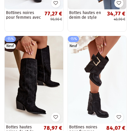
Bottines noires
Bottes hautes en
77,27 €
34,77 €
pour femmes avec
denim de style
90,90 €
40,90 €
boucles jusqu'au
cowboy avec
milieu du mollet
talons et boucles
Minelle
Fivelle
-15%
-15%
Neuf
Neuf
Bottes hautes
Bottines noires
78,97 €
84,07 €