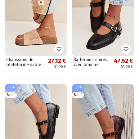
Chaussons de
Ballerines noires
27,12 €
47,52 €
plateforme sable
avec boucles
31,90 €
55,90 €
pour femmes avec
Muretta
décoration Ledina
-15%
-15%
Neuf
Neuf