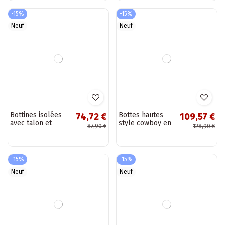
Bottines isolées
Bottines isolées
74,72 €
74,72 €
pour femmes avec
avec talon et
87,90 €
87,90 €
boucles couleur
plateforme
chocolat Corley
couleur noire
Lurela
-15%
-15%
Neuf
Neuf