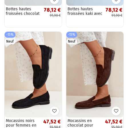
Bottes hautes
Bottes hautes
78,12 €
78,12 €
froissées chocolat
froissées kaki avec
91,90 €
91,90 €
avec talon kitten
talon kitten en
en daim LoĮen
daim LoĮen
-15%
-15%
Neuf
Neuf
Mocassins noirs
Mocassins en
47,52 €
47,52 €
pour femmes en
chocolat pour
55,90 €
55,90 €