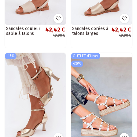
Sandales couleur
Sandales dorées à
42,42 €
42,42 €
sable à talons
talons larges
49,90 €
49,90 €
larges Pollyanna
Pollyanna
-15%
OUTLET d'Hiver
-30%