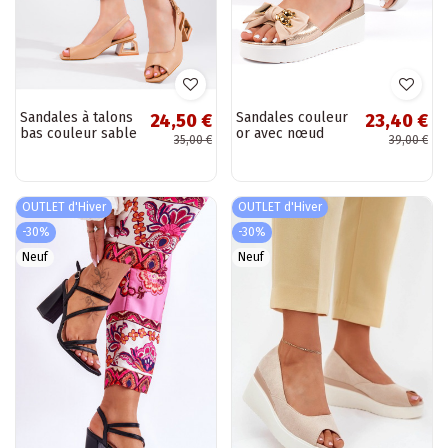
Sandales à talons
Sandales couleur
24,50 €
23,40 €
bas couleur sable
or avec nœud
35,00 €
39,00 €
Vinceza
OUTLET d'Hiver
OUTLET d'Hiver
-30%
-30%
Neuf
Neuf