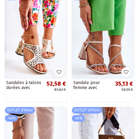
Sandales à talons
Sandale pour
52,58 €
35,13 €
dorées avec
femme avec
87,63 €
50,19 €
éléments Sauge et
œillets et talons
ajourés
scintillants, beige
Carlotta
OUTLET d'Hiver
OUTLET d'Hiver
-40%
-40%