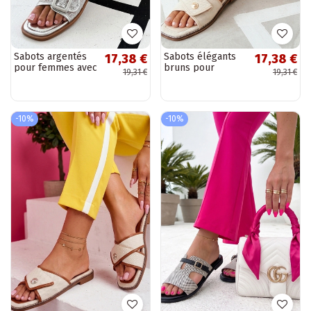
Sabots argentés
Sabots élégants
17,38 €
17,38 €
pour femmes avec
bruns pour
19,31 €
19,31 €
dessus en maille
femmes avec
embellie Sibyl
embellissement
Prudence
-10%
-10%