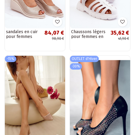
sandales en cuir
Chaussons légers
84,07 €
35,62 €
pour femmes
pour femmes en
98,90 €
41,90 €
avec plateforme
blanc Gasaria
dorées S.Barski
LR51-539
-15%
OUTLET d'Hiver
-30%