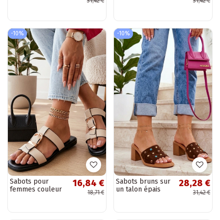
31,42 €
31,42 €
avec franges
avec franges
Flamres Florence
Flamres Florence
-10%
-10%
Sabots pour
Sabots bruns sur
16,84 €
28,28 €
femmes couleur
un talon épais
18,71 €
31,42 €
sable avec boucle
avec clous Iris
décorative Lavinia