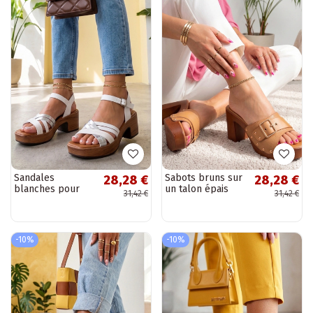
Sandales
Sabots bruns sur
28,28 €
28,28 €
blanches pour
un talon épais
31,42 €
31,42 €
femmes sur un
Astraea
talon bloc avec
brides Dahlia
-10%
-10%