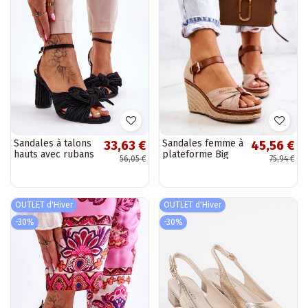
Sandales à talons
Sandales femme à
33,63 €
45,56 €
hauts avec rubans
plateforme Big
56,05 €
75,94 €
Callum pour
Star beige
femme en noir
OUTLET d'Hiver
OUTLET d'Hiver
-30%
-30%