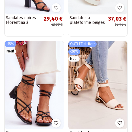
Sandales noires
Sandales à
29,40 €
37,03 €
Florentina à
plateforme beiges
42,00 €
52,90 €
talons
pour femmes en
daim synthétique
"Velira"
-15%
OUTLET d'Hiver
Neuf
-30%
Neuf