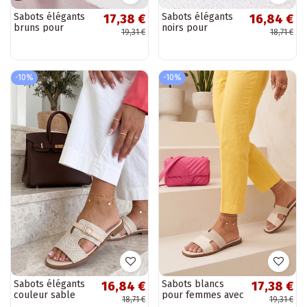
Sabots élégants
Sabots élégants
17,38 €
16,84 €
bruns pour
noirs pour
19,31 €
18,71 €
femmes avec
femmes avec
embellissement
découpes Tabitha
Prudence
-10%
-10%
Sabots élégants
Sabots blancs
16,84 €
17,38 €
couleur sable
pour femmes avec
18,71 €
19,31 €
pour femmes
découpes Cressida