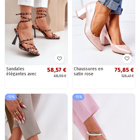
Sandales
Chaussures en
58,57 €
75,85 €
élégantes avec
satin rose
68,90 €
126,41 €
talons fins et
lanières, motifs
léopard marron
Saredi
-15%
-15%