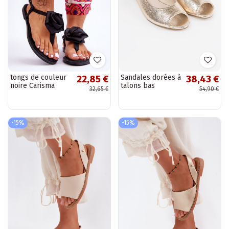
tongs de couleur
Sandales dorées à
22,85 €
38,43 €
noire Carisma
talons bas
32,65 €
54,90 €
-15%
-15%