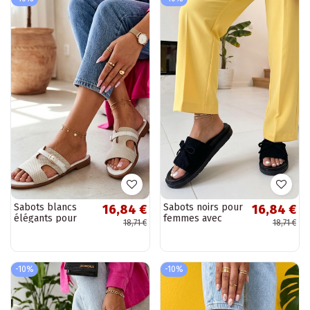
Sabots blancs
Sabots noirs pour
16,84 €
16,84 €
élégants pour
femmes avec
18,71 €
18,71 €
femmes avec
franges en daim
découpes Tabitha
synthétique sur
plateforme
Florence
-10%
-10%