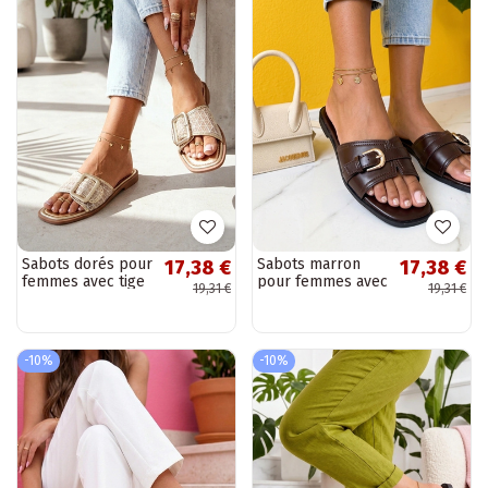
Sabots dorés pour
Sabots marron
17,38 €
17,38 €
femmes avec tige
pour femmes avec
19,31 €
19,31 €
en maille embellie
sangle Clarissa
Sibyl
-10%
-10%