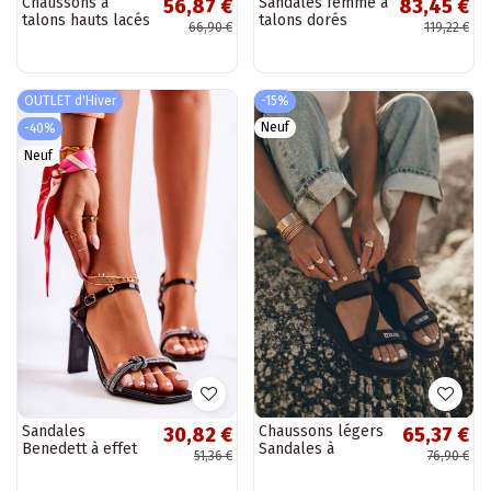
Chaussons à
Sandales femme à
56,87 €
83,45 €
talons hauts lacés
talons dorés
66,90 €
119,22 €
noirs Secret Love
Laura Messi beige
OUTLET d'Hiver
-15%
Neuf
-40%
Neuf
Sandales
Chaussons légers
30,82 €
65,37 €
Benedett à effet
Sandales à
51,36 €
76,90 €
cuir verni et
plateforme Big
œillets scintillants
Star FF274A349