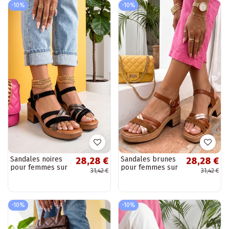
-10%
-10%
Sandales noires
Sandales brunes
28,28 €
28,28 €
pour femmes sur
pour femmes sur
31,42 €
31,42 €
un talon bloc avec
un talon bloc avec
brides Dahlia
brides Dahlia
-10%
-10%