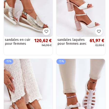
sandales en cuir
sandales laquées
120,62 €
61,97 €
pour femmes
pour femmes avec
141,90 €
72,90 €
avec plateforme
talons roses et
dorées Artiker
blancs Vinceza
56C0920
20276
-15%
-15%