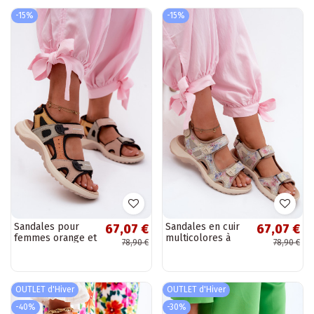
-15%
-15%
Sandales pour
Sandales en cuir
67,07 €
67,07 €
femmes orange et
multicolores à
78,90 €
78,90 €
noires de style
motifs pour
sportif Morenia
femmes de style
sportif Morenia
OUTLET d'Hiver
OUTLET d'Hiver
-40%
-30%