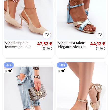
Sandales pour
Sandales à talons
47,52 €
44,12 €
femmes couleur
élégants bleu ciel
55,90 €
51,90 €
sable avec talons
et dorées en simili
fins en daim
cuir avec
synthétique Kevina
inscription Abilica
-30%
-40%
Neuf
Neuf