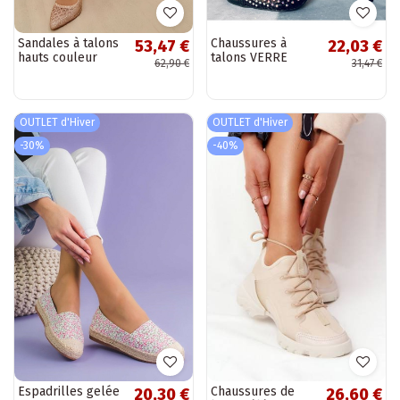
Sandales à talons
Chaussures à
53,47 €
22,03 €
hauts couleur
talons VERRE
62,90 €
31,47 €
champagne avec
NOIR
décoration en
maille Tai
turirshina
OUTLET d'Hiver
OUTLET d'Hiver
-30%
-40%
Espadrilles gelée
Chaussures de
20,30 €
26,60 €