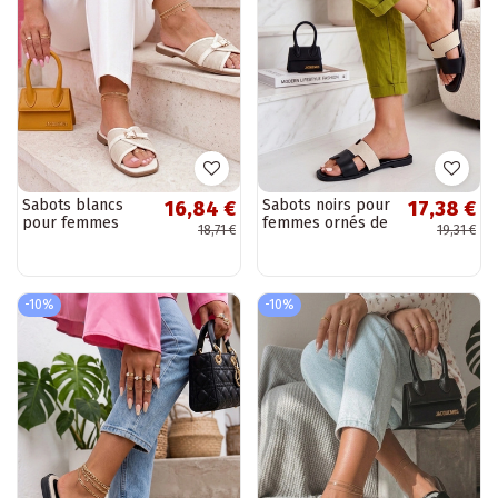
Sabots blancs
Sabots noirs pour
16,84 €
17,38 €
pour femmes
femmes ornés de
18,71 €
19,31 €
avec sangle
découpes Cressida
Rosalind
-10%
-10%