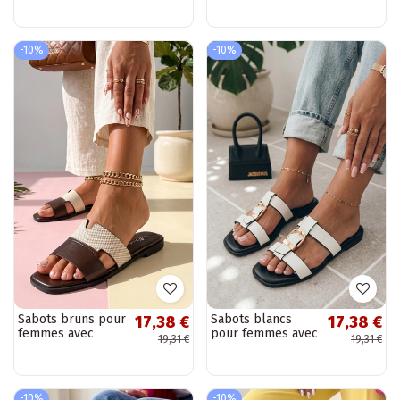
avec découpes
Tabitha
-10%
-10%
Sabots bruns pour
Sabots blancs
17,38 €
17,38 €
femmes avec
pour femmes avec
19,31 €
19,31 €
découpes Cressida
boucle Lavinia
-10%
-10%