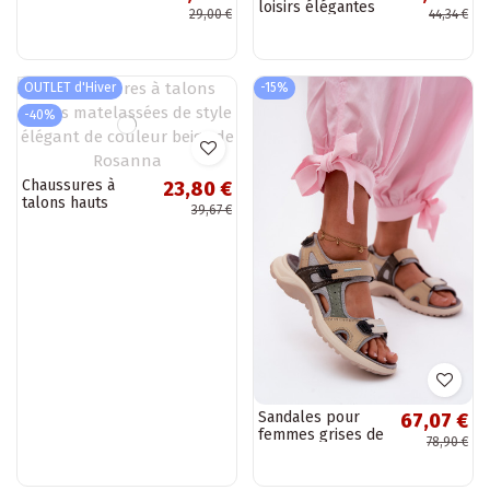
loisirs élégantes
29,00 €
44,34 €
beige Born This
Way
OUTLET d'Hiver
-15%
-40%
Chaussures à
23,80 €
talons hauts
39,67 €
matelassées de
style élégant de
couleur beige de
Rosanna
Sandales pour
67,07 €
femmes grises de
78,90 €
style sportif
Morenia