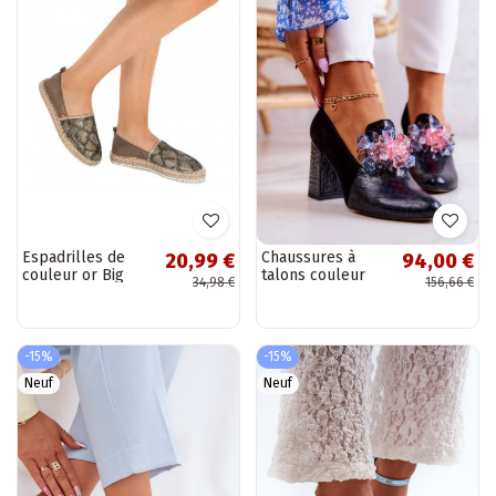
Espadrilles de
Chaussures à
20,99 €
94,00 €
couleur or Big
talons couleur
34,98 €
156,66 €
Star
noire Sofie
BAT_FF274A515
GOLD
-15%
-15%
Neuf
Neuf