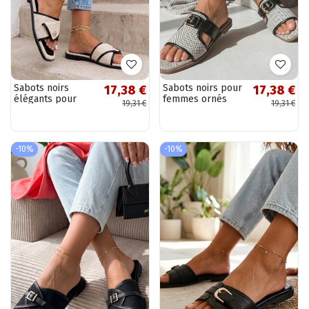
Sabots noirs
Sabots noirs pour
17,38 €
17,38 €
élégants pour
femmes ornés
19,31 €
19,31 €
femmes avec
d'une boucle
embellissement
Isadora
Prudence
-10%
-10%