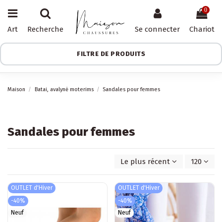
0
Art
Recherche
Se connecter
Chariot
FILTRE DE PRODUITS
Maison
Batai, avalynė moterims
Sandales pour femmes
Sandales pour femmes
Le plus récent d'abord
120
OUTLET d'Hiver
OUTLET d'Hiver
-40%
-40%
Neuf
Neuf