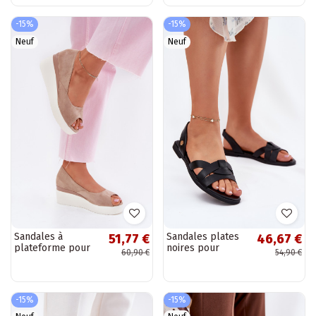
- Noir
couleur noir
-15%
-15%
Neuf
Neuf
Sandales à
Sandales plates
51,77 €
46,67 €
plateforme pour
noires pour
60,90 €
54,90 €
femmes en daim
femmes en cuir
synthétique
synthétique Illoria
couleur sable
Velira
-15%
-15%