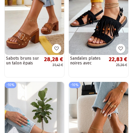
Sabots bruns sur
Sandales plates
28,28 €
22,83 €
un talon épais
noires avec
31,42 €
25,36 €
Astraea
franges Gladys
-10%
-10%