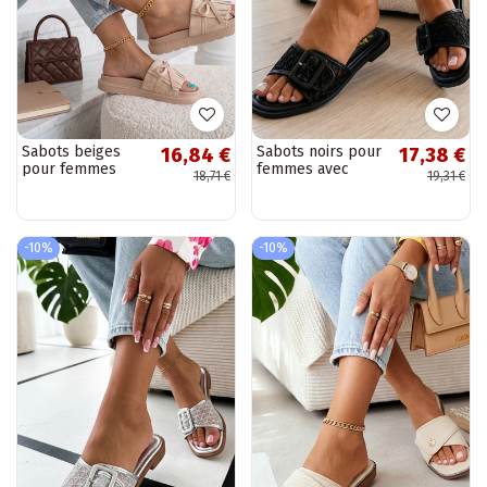
Sabots beiges
Sabots noirs pour
16,84 €
17,38 €
pour femmes
femmes avec
18,71 €
19,31 €
avec franges
dessus en maille
Florence
embellie Sibyl
-10%
-10%