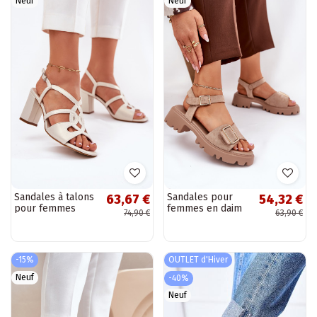
Neuf
Neuf
Sandales à talons
Sandales pour
63,67 €
54,32 €
pour femmes
femmes en daim
74,90 €
63,90 €
perles Sergio
synthétique avec
Leone SK884
boucles couleur
sable Gofielle
-15%
OUTLET d'Hiver
Neuf
-40%
Neuf