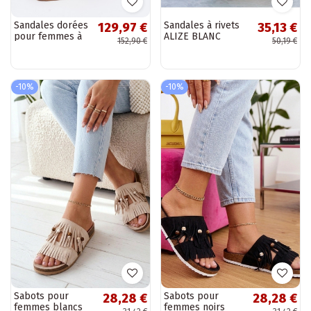
Sandales dorées
Sandales à rivets
129,97 €
35,13 €
pour femmes à
ALIZE BLANC
152,90 €
50,19 €
petit talon Zazoo
1120
-10%
-10%
Sabots pour
Sabots pour
28,28 €
28,28 €
femmes blancs
femmes noirs