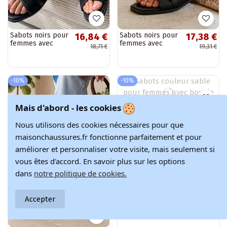
Sabots noirs pour
Sabots noirs pour
16,84 €
17,38 €
femmes avec
femmes avec
18,71 €
19,31 €
sangle Rosalind
sangle Clarissa
-10%
-10%
Mais d'abord - les cookies
Sabots couleur
17,38 €
sable pour
Nous utilisons des cookies nécessaires pour que
19,31 €
femmes avec
maisonchaussures.fr fonctionne parfaitement et pour
boucle décorative
Isadora
améliorer et personnaliser votre visite, mais seulement si
vous êtes d'accord. En savoir plus sur les options
dans
notre politique de cookies.
Accepter