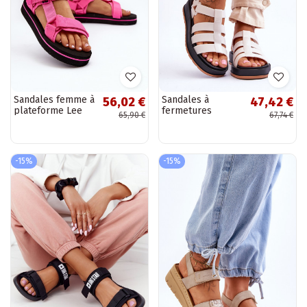
Sandales femme à
Sandales à
56,02 €
47,42 €
plateforme Lee
fermetures
65,90 €
67,74 €
Cooper LCW-24-
adhésives ivoire
05-2750L couleur
rose
-15%
-15%