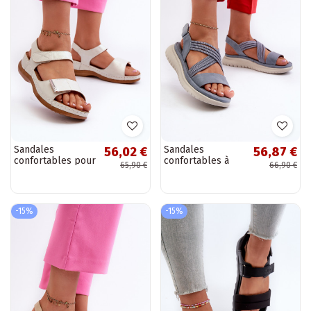
Sandales
Sandales
56,02 €
56,87 €
confortables pour
confortables à
65,90 €
66,90 €
femme avec
fermetures
attaches adhésives
adhésives de
de couleur argent
couleur bleue
Iphiope
Ceclea
-15%
-15%