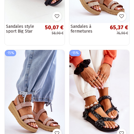
Sandales style
Sandales à
50,07 €
65,37 €
sport Big Star
fermetures
58,90 €
76,90 €
HH274A024
adhésives beige
couleur noir
Fresh Look
-15%
-15%