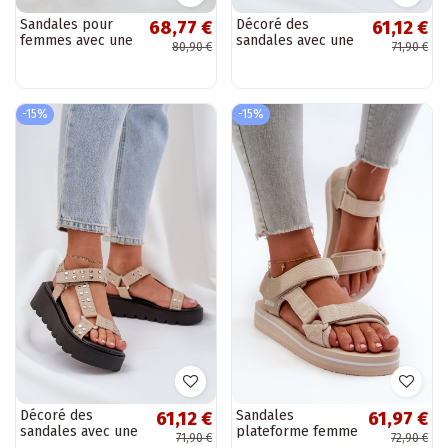
Sandales pour
Décoré des
68,77 €
61,12 €
femmes avec une
sandales avec une
80,90 €
71,90 €
plateforme
plateforme avec
couleur argent
des motifs en
Isnnoria
fourrure de
léopard marron...
-15%
-15%
Décoré des
Sandales
61,12 €
61,97 €
sandales avec une
plateforme femme
71,90 €
72,90 €
plateforme beige
Big Star