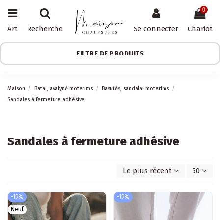
0
Art
Recherche
Se connecter
Chariot
FILTRE DE PRODUITS
Maison
Batai, avalynė moterims
Basutės, sandalai moterims
Sandales à fermeture adhésive
Sandales à fermeture adhésive
Le plus récent d'abord
50
-15%
-15%
Neuf