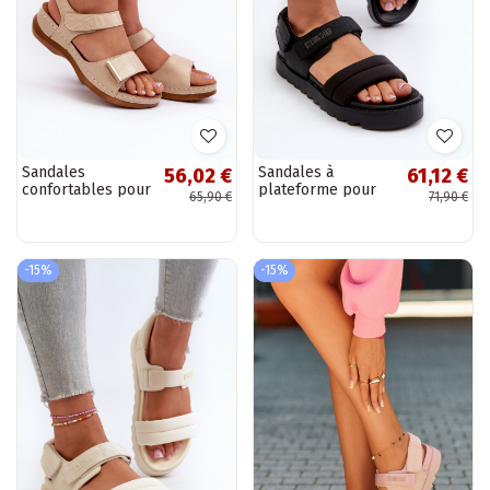
Sandales
Sandales à
56,02 €
61,12 €
confortables pour
plateforme pour
65,90 €
71,90 €
femme à attaches
femmes Big Star
adhésives beige
NN274750 couleur
Iphiope
noir
-15%
-15%