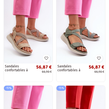
Sandales
Sandales
56,87 €
56,87 €
confortables à
confortables à
66,90 €
66,90 €
fermetures
fermetures
adhésives de
adhésives de
couleur beige
couleur verte
Ceclea
Eladora
-15%
-15%