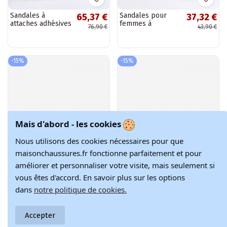
Sandales à
Sandales pour
65,37 €
37,32 €
attaches adhésives
femmes à
76,90 €
43,90 €
rose Fresh Look
fermetures
adhésives de
couleur noir Venna
-15%
-15%
Mais d'abord - les cookies
Nous utilisons des cookies nécessaires pour que
maisonchaussures.fr fonctionne parfaitement et pour
améliorer et personnaliser votre visite, mais seulement si
vous êtes d'accord. En savoir plus sur les options
dans
notre politique de cookies.
Sandales pour
Sandales style
51,77 €
48,37 €
Accepter
femmes à attaches
sport avec
60,90 €
56,90 €