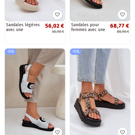
Sandales légères
Sandales pour
56,02 €
68,77 €
avec une
femmes avec une
65,90 €
80,90 €
plateforme
plateforme
couleur ivoire
couleur dorée
Deniffia
Isnnoria
-15%
-15%