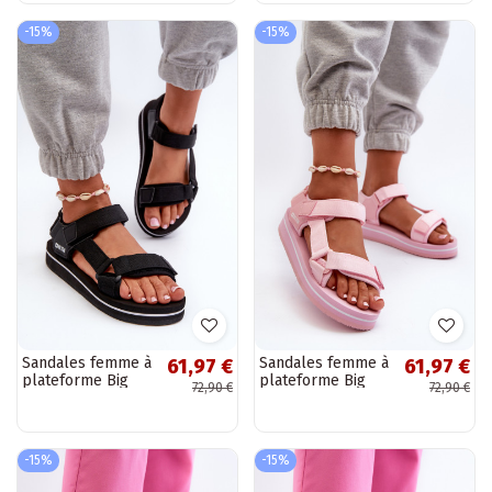
-15%
-15%
Sandales femme à
Sandales femme à
61,97 €
61,97 €
plateforme Big
plateforme Big
72,90 €
72,90 €
Star NN274A532
Star NN274A533
couleur noir
couleur rose
-15%
-15%