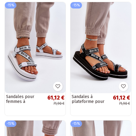
-15%
-15%
Sandales pour
Sandales à
61,12 €
61,12 €
femmes à
plateforme pour
71,90 €
71,90 €
plateforme Big Star
femmes Big Star
NN274A526 couleur
NN274A525 couleur
blanc
noir
-15%
-15%