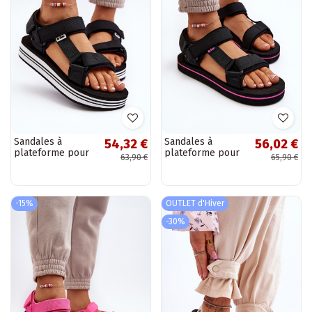
Sandales à
Sandales à
54,32 €
56,02 €
plateforme pour
plateforme pour
63,90 €
65,90 €
femmes Lee
femmes Lee
Cooper LCW-24-
Cooper LCW-24-
05-2753 couleur
05-2751L couleur
noir
noir
-15%
OUTLET d'Hiver
-30%