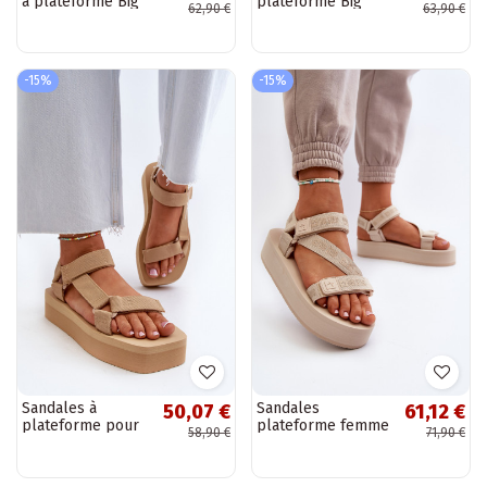
à plateforme Big
plateforme Big
62,90 €
63,90 €
Star NN274700
Star NN274778
noir
couleur noir
-15%
-15%
Sandales à
Sandales
50,07 €
61,12 €
plateforme pour
plateforme femme
58,90 €
71,90 €
femmes de
Big Star NN274A528
couleur beige
beige
Edireda