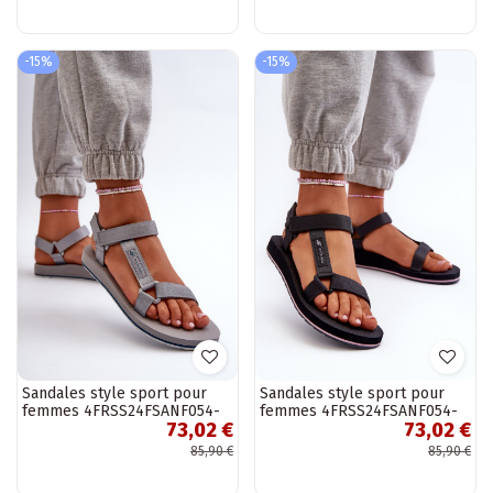
Tatellia
NN274A535 beige
-15%
-15%
Sandales style sport pour
Sandales style sport pour
femmes 4FRSS24FSANF054-
femmes 4FRSS24FSANF054-
73,02 €
73,02 €
20S couleur gris
23S couleur gris
85,90 €
85,90 €