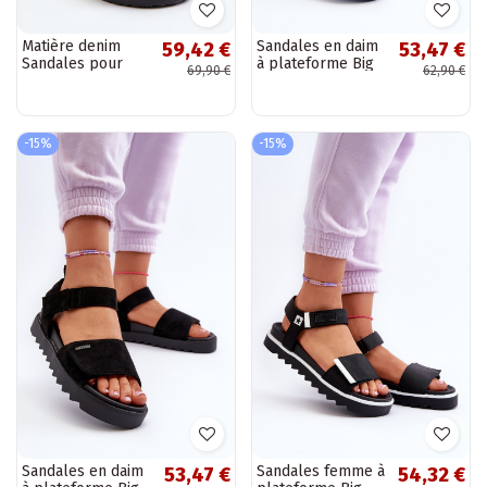
Matière denim
Sandales en daim
59,42 €
53,47 €
Sandales pour
à plateforme Big
69,90 €
62,90 €
femmes décorées
Star NN274706
couleur blanc
bleu
Irmale
-15%
-15%
Sandales en daim
Sandales femme à
53,47 €
54,32 €