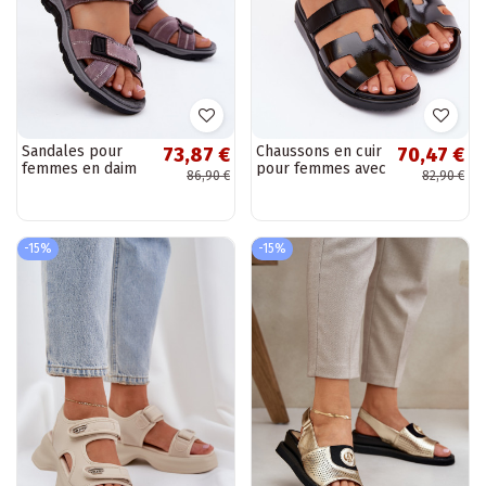
Sandales pour
Chaussons en cuir
73,87 €
70,47 €
femmes en daim
pour femmes avec
86,90 €
82,90 €
synthétique avec
fermeture
fermetures
autocollante
adhésives
noires Lemela
LaĮendoĮe Blingy
-15%
-15%