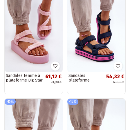
Sandales femme à
Sandales
61,12 €
54,32 €
plateforme Big Star
plateforme
71,90 €
63,90 €
NN274A529 couleur
femme Lee
rose
Cooper LCW-24-
05-2754L bleu
foncé
-15%
-15%