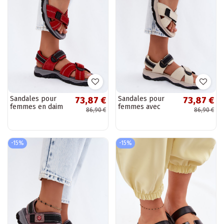
Sandales pour
Sandales pour
73,87 €
73,87 €
femmes en daim
femmes avec
86,90 €
86,90 €
synthétique avec
fermetures
fermetures
adhésives couleur
adhésives couleur
sable Blingy
rouge Blingy
-15%
-15%