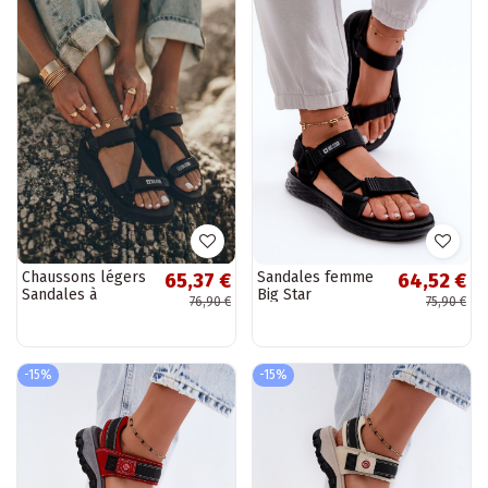
Chaussons légers
Sandales femme
65,37 €
64,52 €
Sandales à
Big Star
76,90 €
75,90 €
plateforme Big
FF274A600 noir
Star FF274A349
couleur noir
-15%
-15%