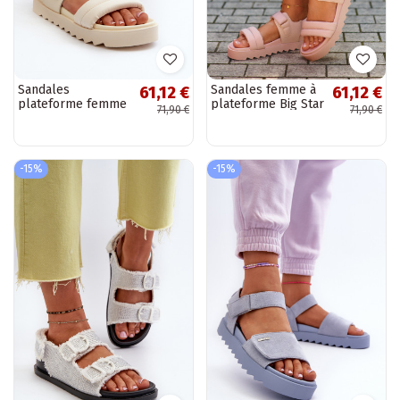
Sandales
Sandales femme à
61,12 €
61,12 €
plateforme femme
plateforme Big Star
71,90 €
71,90 €
Big Star NN274751
NN274753 couleur
beige
rose
-15%
-15%