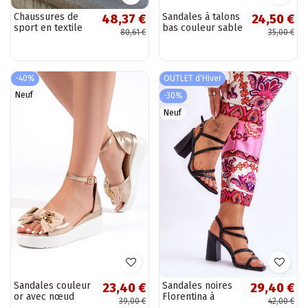
Chaussures de
Sandales à talons
48,37 €
24,50 €
sport en textile
bas couleur sable
80,61 €
35,00 €
noires Runaway
Vinceza
-40%
OUTLET d'Hiver
Neuf
-30%
Neuf
Sandales couleur
Sandales noires
23,40 €
29,40 €
or avec nœud
Florentina à
39,00 €
42,00 €
talons