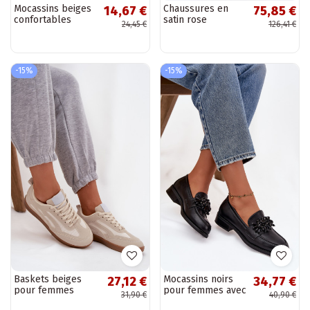
Mocassins beiges
Chaussures en
14,67 €
75,85 €
confortables
satin rose
24,45 €
126,41 €
-15%
-15%
Baskets beiges
Mocassins noirs
27,12 €
34,77 €
pour femmes
pour femmes avec
31,90 €
40,90 €
modèle Hanelor
ornements