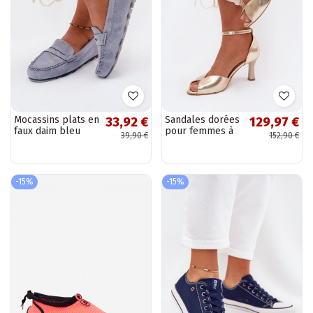
Mocassins plats en
Sandales dorées
33,92 €
129,97 €
faux daim bleu
pour femmes à
39,90 €
152,90 €
Galadriel
petit talon Zazoo
1120
-15%
-15%