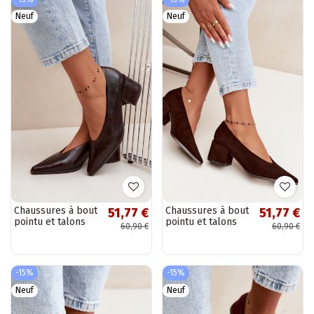
Neuf
Neuf
Chaussures à bout
Chaussures à bout
51,77 €
51,77 €
pointu et talons
pointu et talons
60,90 €
60,90 €
carrés en simili
carrés couleur
cuir couleur brun
chocolat Lavisa
foncé Lavisa
-15%
-15%
Neuf
Neuf