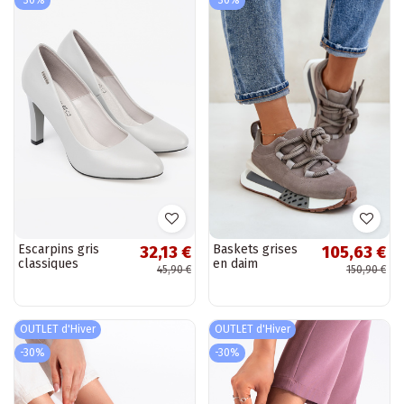
-30%
-30%
Escarpins gris
Baskets grises
32,13 €
105,63 €
classiques
en daim
45,90 €
150,90 €
synthétique avec
plateforme et
lacets épais
Artiker 54C1463
OUTLET d'Hiver
OUTLET d'Hiver
-30%
-30%