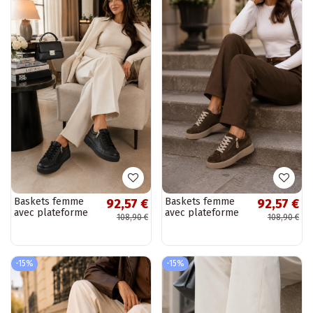
Baskets femme
Baskets femme
92,57 €
92,57 €
avec plateforme
avec plateforme
108,90 €
108,90 €
en cuir synthétique
en daim
noir Corisa
synthétique
chocolat Corisa
-15%
-15%