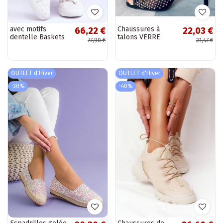
avec motifs
Chaussures à
66,22 €
22,03 €
dentelle Baskets
talons VERRE
77,90 €
31,47 €
BIG STAR W274925
NOIR
couleur blanc
OUTLET d'Hiver
OUTLET d'Hiver
-30%
-40%