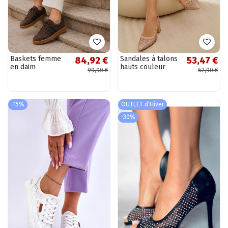
Baskets femme
Sandales à talons
84,92 €
53,47 €
en daim
hauts couleur
99,90 €
62,90 €
synthétique
champagne avec
chocolat
décoration en
Bellmont
maille Tai
turirshina
-15%
OUTLET d'Hiver
-30%