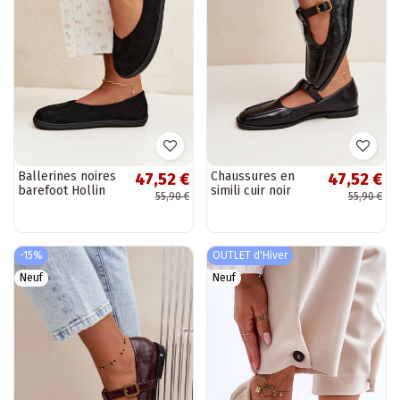
Ballerines noires
Chaussures en
47,52 €
47,52 €
barefoot Hollin
simili cuir noir
55,90 €
55,90 €
avec brides Bonnia
-15%
OUTLET d'Hiver
Neuf
Neuf