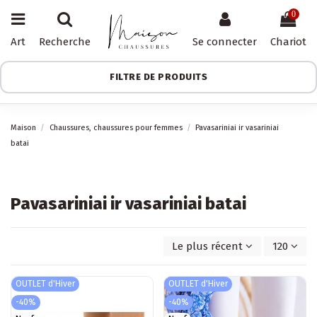
0
Art
Recherche
Se connecter
Chariot
FILTRE DE PRODUITS
Maison
Chaussures, chaussures pour femmes
Pavasariniai ir vasariniai
batai
Pavasariniai ir vasariniai batai
Le plus récent d'abord
120
OUTLET d'Hiver
OUTLET d'Hiver
-40%
-40%