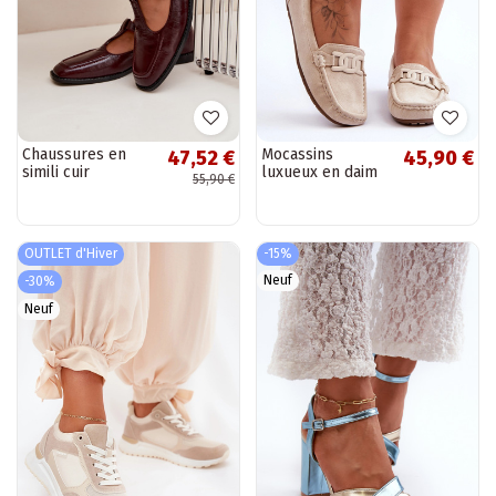
Chaussures en
Mocassins
47,52 €
45,90 €
simili cuir
luxueux en daim
55,90 €
bordeaux avec
synthétique
brides Bonnia
couleur sable
pour femmes
Rabell
OUTLET d'Hiver
-15%
Neuf
-30%
Neuf