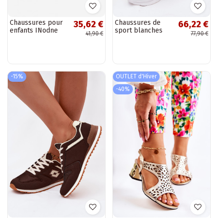
Chaussures pour
Chaussures de
35,62 €
66,22 €
enfants INodne
sport blanches
41,90 €
77,90 €
PROINATER PRO-
unisexes LOTTO
23-34-109L de
2401651U SOBRIO
différentes
OC
couleurs
-15%
OUTLET d'Hiver
-40%