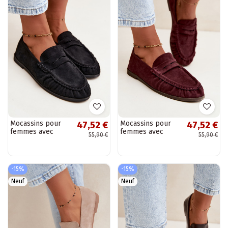
Mocassins pour
Mocassins pour
47,52 €
47,52 €
femmes avec
femmes avec
55,90 €
55,90 €
volants en daim
volants en daim
synthétique
synthétique
couleur noire
couleur bordeaux
Sabley
Sabley
-15%
-15%
Neuf
Neuf