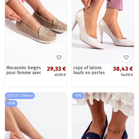
Mocassins beiges
copy of talons
29,33 €
38,43 €
pour femme avec
hauts en perles
41,90 €
54,90 €
éléments ajourés
blanches avec un
talon fin
OUTLET d'Hiver
-15%
-30%