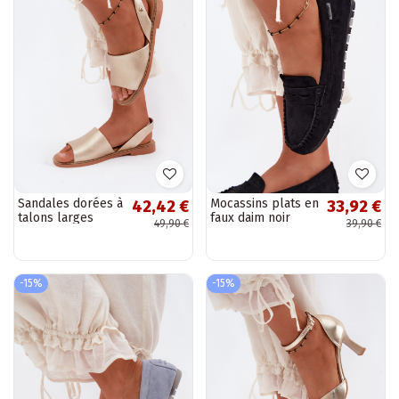
Sandales dorées à
Mocassins plats en
42,42 €
33,92 €
talons larges
faux daim noir
49,90 €
39,90 €
Pollyanna
Galadriel
-15%
-15%