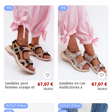
couleur beige de
Rosanna
-15%
-15%
Sandales pour
Sandales en cuir
67,07 €
67,07 €
femmes orange et
multicolores à
78,90 €
78,90 €
noires de style
motifs pour
sportif Morenia
femmes de style
sportif Morenia
OUTLET d'Hiver
OUTLET d'Hiver