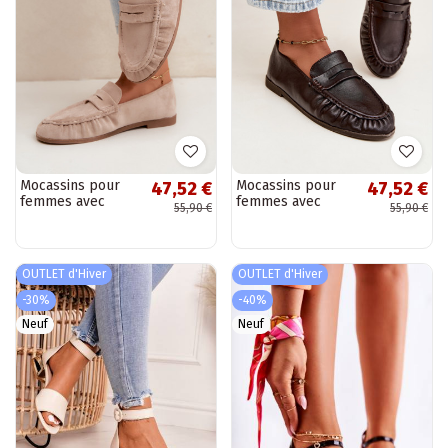
Mocassins pour
Mocassins pour
47,52 €
47,52 €
femmes avec
femmes avec
55,90 €
55,90 €
volants en daim
volants couleur
synthétique
chocolat Sabley
couleur sable
Sabley
OUTLET d'Hiver
OUTLET d'Hiver
-30%
-40%
Neuf
Neuf