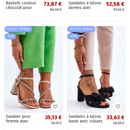
Baskets couleur
Sandales à talons
73,87 €
52,58 €
chocolat pour
dorées avec
86,90 €
87,63 €
femmes LOTTO
éléments Sauge et
2401850U EPICAN
ajourés
OUTLET d'Hiver
OUTLET d'Hiver
-30%
-40%
Sandale pour
Sandales à talons
35,13 €
33,63 €
femme avec
hauts avec rubans
50,19 €
56,05 €
œillets et talons
Callum pour