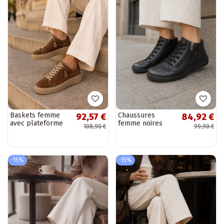
Baskets femme
Chaussures
92,57 €
84,92 €
avec plateforme
femme noires
108,90 €
99,90 €
en daim
Brindle
synthétique
marron Corisa
-15%
-15%