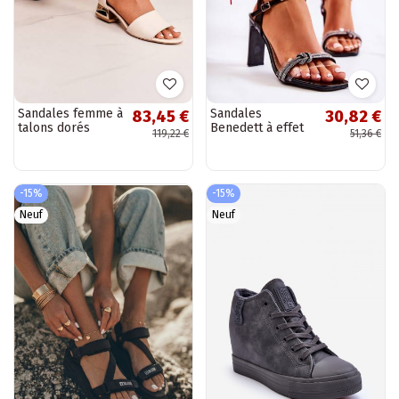
Sandales femme à
Sandales
83,45 €
30,82 €
talons dorés
Benedett à effet
119,22 €
51,36 €
Laura Messi beige
cuir verni et
œillets scintillants
- Noir
-15%
-15%
Neuf
Neuf