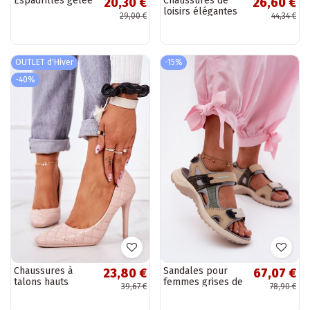
Espadrilles gelée
Chaussures de
20,30 €
26,60 €
loisirs élégantes
29,00 €
44,34 €
beige Born This
Way
OUTLET d'Hiver
-15%
-40%
Chaussures à
Sandales pour
23,80 €
67,07 €
talons hauts
femmes grises de
39,67 €
78,90 €
matelassées de
style sportif
style élégant de
Morenia