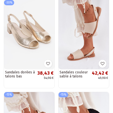
-30%
Sandales dorées à
Sandales couleur
38,43 €
42,42 €
talons bas
sable à talons
54,90 €
49,90 €
larges Pollyanna
-15%
-15%