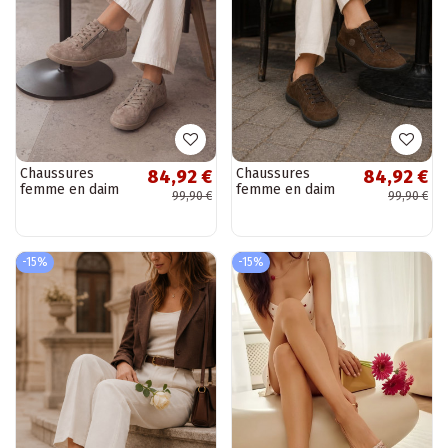
Chaussures
Chaussures
84,92 €
84,92 €
femme en daim
femme en daim
99,90 €
99,90 €
synthétique sable
synthétique
Brindle
chocolat Brindle
-15%
-15%