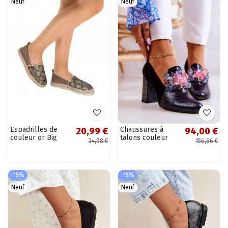
Neuf
Neuf
Espadrilles de
Chaussures à
20,99 €
94,00 €
couleur or Big
talons couleur
34,98 €
156,66 €
Star
noire Sofie
BAT_FF274A515
GOLD
-15%
-15%
Neuf
Neuf