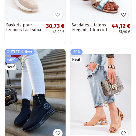
Baskets pour
Sandales à talons
30,73 €
44,12 €
femmes Laaksona
élégants bleu ciel
43,90 €
51,90 €
et dorées en simili
cuir avec
inscription Abilica
OUTLET d'Hiver
-30%
Neuf
-40%
Neuf