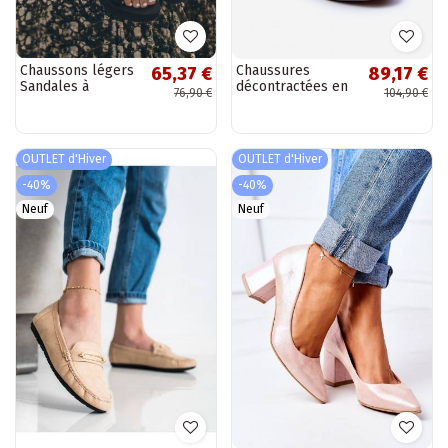
Chaussons légers
Chaussures
65,37 €
89,17 €
Sandales à
décontractées en
76,90 €
104,90 €
plateforme Big
cuir synthétique
Star FF274A349
avec plateforme
couleur noir
grises Big Star
MM274005
OUTLET d'Hiver
OUTLET d'Hiver
-40%
-40%
Neuf
Neuf