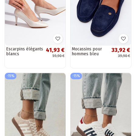
Escarpins élégants
Mocassins pour
41,93 €
33,92 €
blancs
hommes bleu
59,90 €
39,90 €
foncé en daim
synthétique Tai
turirilla
-15%
-15%