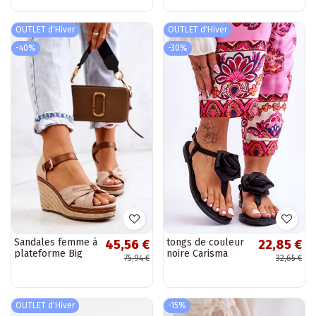
scintillants, beige
femme en noir
Carlotta
OUTLET d'Hiver
OUTLET d'Hiver
-40%
-30%
Sandales femme à
tongs de couleur
45,56 €
22,85 €
plateforme Big
noire Carisma
75,94 €
32,65 €
Star beige
OUTLET d'Hiver
-15%