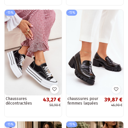
Murelle
-15%
-15%
Chaussures
chaussures pour
43,27 €
39,87 €
décontractées
femmes laquées
50,90 €
46,90 €
avec plateforme
sur talons épais
en or et noir
noirs Felonith
Fiorina
-15%
-15%