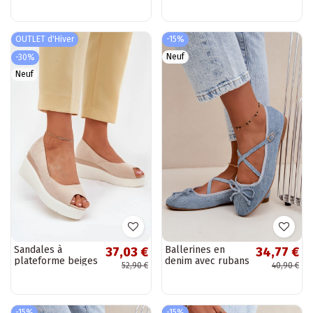
OUTLET d'Hiver
-15%
Neuf
-30%
Neuf
Sandales à
Ballerines en
37,03 €
34,77 €
plateforme beiges
denim avec rubans
52,90 €
40,90 €
pour femmes en
Kokardką
daim synthétique
"Velira"
-15%
-15%