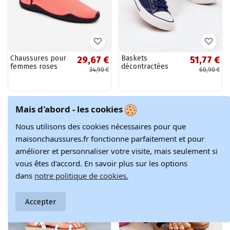
Chaussures pour
Baskets
29,67 €
51,77 €
femmes roses
décontractées
34,90 €
60,90 €
néon PROINATER
bleu foncé Big Star
PRO-26-48-125L
DD274A235
OUTLET d'Hiver
-10%
Mais d'abord - les cookies
-30%
Nous utilisons des cookies nécessaires pour que
maisonchaussures.fr fonctionne parfaitement et pour
améliorer et personnaliser votre visite, mais seulement si
vous êtes d'accord. En savoir plus sur les options
dans
notre politique de cookies.
Accepter