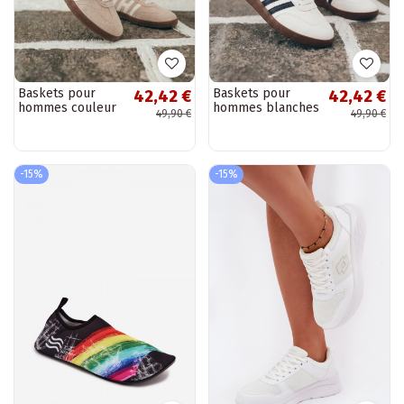
Baskets pour
Baskets pour
42,42 €
42,42 €
hommes couleur
hommes blanches
49,90 €
49,90 €
sable avec
avec sangles
sangles Chrissy
Chrissy
-15%
-15%