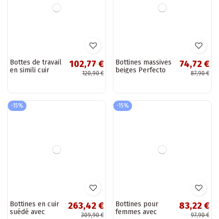
Bottes de neige
Bottes de neige
126,57 €
93,42 €
pour femmes en
pour femmes avec
148,90 €
109,90 €
daim naturel Lee
plateforme Lee
Cooper LCJ-25-
Cooper LCJ-25-03-
01-3738, couleur
3814, couleur
marron
noire
-15%
-15%
Bottes de neige
Bottes en cuir
93,42 €
238,77 €