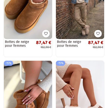
Bottes de neige
Bottes de neige
87,47 €
87,47 €
pour femmes
pour femmes
102,90 €
102,90 €
brunes en daim
sable en daim
synthétique Irene
synthétique Irene
-15%
-15%