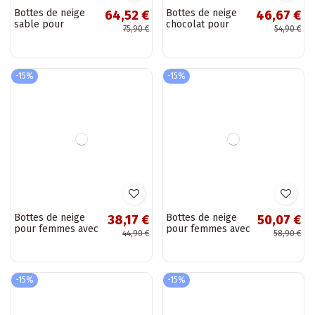
Bottes de neige
Bottes de neige
64,52 €
46,67 €
sable pour
chocolat pour
75,90 €
54,90 €
femmes avec
femmes avec
fourrure type
fourrure, boucles
Baranek et
et plateforme
sangles Belira
Jessina
-15%
-15%