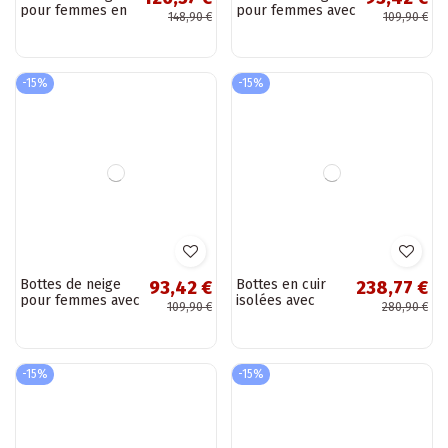
Bottes de neige
Bottines en cuir
126,57 €
173,32 €
en simili cuir Lee
noir pour
148,90 €
203,90 €
Cooper LCJ-25-12-
femmes avec
3660 en noir avec
cheville et
plateforme
plateforme Tai
turiciejka K7213-
-15%
-15%
01