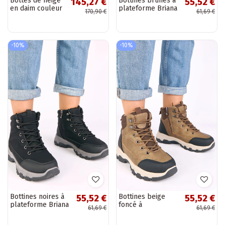
Bottes de neige
Bottines brunes à
145,27 €
55,52 €
en daim couleur
plateforme Briana
170,90 €
61,69 €
sable avec
plateforme et
fourrure Big Star
SS274371
-10%
-10%
Bottines noires à
Bottines beige
55,52 €
55,52 €
plateforme Briana
foncé à
61,69 €
61,69 €
plateforme Briana