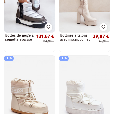
Bottes de neige à
Bottines à talons
131,67 €
39,87 €
semelle épaisse
avec inscription et
154,90 €
46,90 €
D.Franklin
plateforme
DFSH371010
couleur ivoire
couleur argent
Tennira
-15%
-15%