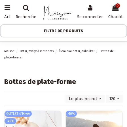
0
Art
Recherche
Se connecter
Chariot
FILTRE DE PRODUITS
Maison
Batai, avalynė moterims
Žieminiai batai, aulinukai
Bottes de
plate-forme
Bottes de plate-forme
Le plus récent d'abord
120
OUTLET d'Hiver
-10%
-40%