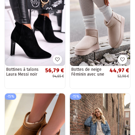
Bottines à talons
Bottes de neige
56,79 €
44,97 €
Laura Messi noir
Féminin avec une
94,65 €
52,90 €
plateforme
réchauffer avec
de la fourrure à
l...
-15%
-15%