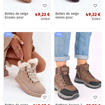
Bottes de neige
Bottes de neige
49,22 €
49,22 €
brunes pour
noires pour
57,90 €
57,90 €
femmes avec
femmes à
plateforme et
plateforme avec
détails stylés
détails stylés
Roselya
Roselya
-15%
-10%