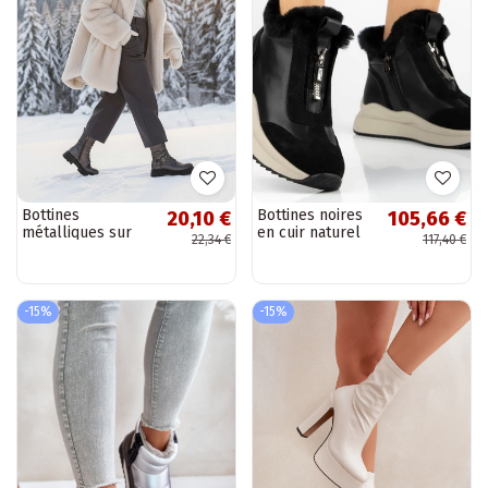
Bottines
Bottines noires
20,10 €
105,66 €
métalliques sur
en cuir naturel
22,34 €
117,40 €
plateforme avec
avec fourrure
boucles
Dorie
décoratives Ruthy
-15%
-15%