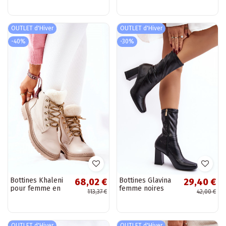
blanche Santero
Nialee
OUTLET d'Hiver
OUTLET d'Hiver
-40%
-30%
Bottines Khaleni
Bottines Glavina
68,02 €
29,40 €
pour femme en
femme noires
113,37 €
42,00 €
beige
OUTLET d'Hiver
OUTLET d'Hiver