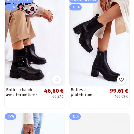
-30%
-40%
Bottes chaudes
Bottes à
46,60 €
99,61 €
avec fermetures
plateforme
66,57 €
166,02 €
éclair en noir
Martine noires
Torey
-15%
-15%