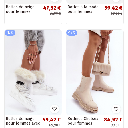
Bottes de neige
Bottes à la mode
47,52 €
59,42 €
pour femmes
pour femmes
55,90 €
69,90 €
Lirico avec
Corbin doublées
plateforme et
en noir
franges en noir
-15%
-15%
Bottes de neige
Bottines Chelsea
59,42 €
84,92 €
pour femmes avec
pour femmes
69,90 €
99,90 €
lacets couleur
couleur sable