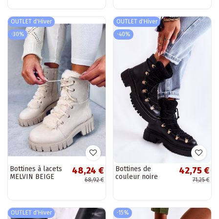
couleur kaki
OUTLET d'Hiver
OUTLET d'Hiver
-30%
-40%
Bottines à lacets
Bottines de
48,24 €
42,75 €
MELVIN BEIGE
couleur noire
68,92 €
71,25 €
avec fourrure
Arisa
OUTLET d'Hiver
-15%