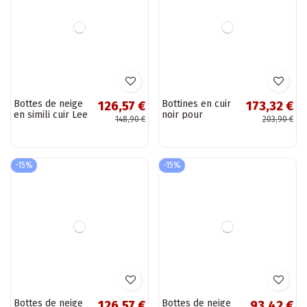
Bottes de neige
Bottes de neige
38,17 €
50,07 €
pour femmes avec
pour femmes avec
44,90 €
58,90 €
plateforme
plateforme,
couleur noire «
fourrure et
Ninala »
pompons couleur
noire Ferayne
-15%
-15%