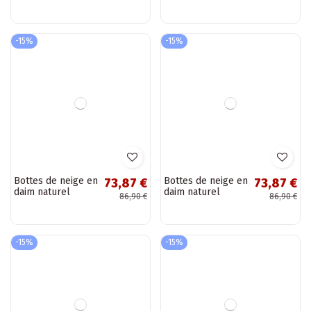
pour femmes avec
isolées avec
109,90 €
280,90 €
plateforme Lee
plateforme, à
Cooper LCJ-25-03-
semelle plate,
3815, couleur
Tai turiciejka
blanche
06140-02,...
-15%
-15%
Bottes de travail
Bottines massives
102,77 €
74,72 €
en simili cuir
beiges Perfecto
120,90 €
87,90 €
pour femmes
chaudes
décorées de