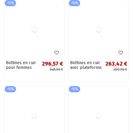
Bottines en cuir
Bottes de neige
188,62 €
169,07 €
pour femmes
ivoire pour
221,90 €
198,90 €
avec plateforme
femmes en daim
et détails
naturel
décoratifs
D.Franklin
Artiker 57C2271...
DFSH375006
-15%
-15%
Bottes de neige
Bottes de neige
169,07 €
169,07 €
noires pour
pour femmes en
198,90 €
198,90 €
femmes en daim
cuir naturel avec
naturel
des patchs
D.Franklin
D.Franklin
DFSH375006
DFSH375008...
-15%
-15%