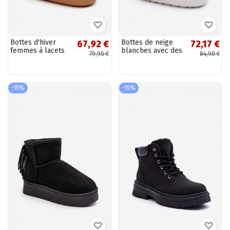
Bottes d'hiver
Bottes de neige
67,92 €
72,17 €
femmes à lacets
blanches avec des
79,90 €
84,90 €
couleur sable Soia
détails stylés pour
femmes
-15%
-15%