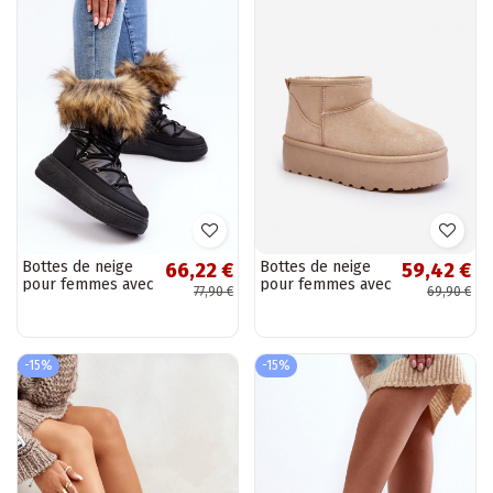
Bottes de neige
Bottes de neige
66,22 €
59,42 €
pour femmes avec
pour femmes avec
77,90 €
69,90 €
fourrure et
plateforme
plateforme
couleur ivoire
couleur noire
Mennja
Įjungtabilla
-15%
-15%