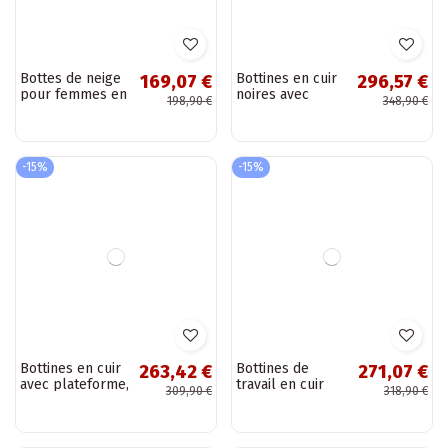
Bottes de neige en
Bottes de neige à
73,87 €
67,07 €
daim naturel
plateforme pour
86,90 €
78,90 €
isolées avec
femmes avec
fourrure à
fourrure couleur
l'intérieur couleur
noire Briselle
marron Milora
-15%
-15%