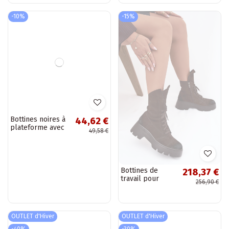
-10%
-15%
Bottines noires à
Bottines de
44,62 €
218,37 €
plateforme avec
travail pour
49,58 €
256,90 €
motif camouflage
femmes en daim
Louie
naturel de
couleur marron
Zazoo 976
OUTLET d'Hiver
OUTLET d'Hiver