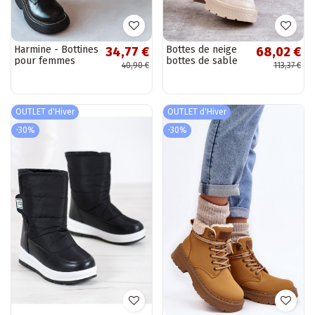
Harmine - Bottines
Bottes de neige
34,77 €
68,02 €
pour femmes
bottes de sable
40,90 €
113,37 €
isolées avec
avec
plateforme et
réchauffement
lacets couleur
Sanna
noire
OUTLET d'Hiver
OUTLET d'Hiver
-30%
-30%