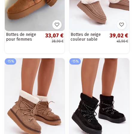
Bottes de neige
Bottes de neige
33,07 €
39,02 €
pour femmes
couleur sable
38,90 €
45,90 €
brunes avec
pour femmes avec
plateforme,
plateforme,
boucles et
fourrure et
fourrure Jesella
surpiqûres Arelina
-15%
-15%