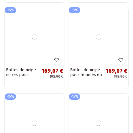
Bottes de neige en
Bottes de neige en
73,87 €
73,87 €
daim naturel
daim naturel
86,90 €
86,90 €
isolées avec
isolées avec
fourrure à
fourrure à
l'intérieur couleur
l'intérieur couleur
chocolat...
chaki Milora
-15%
-15%