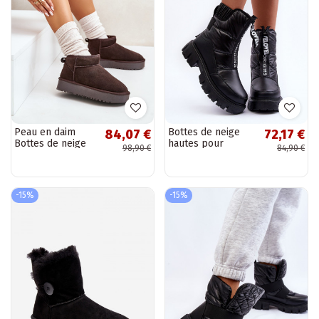
Peau en daim
Bottes de neige
84,07 €
72,17 €
Bottes de neige
hautes pour
98,90 €
84,90 €
avec une
femmes doublées
plateforme
noir Freoc
marron Nereviana
-15%
-15%