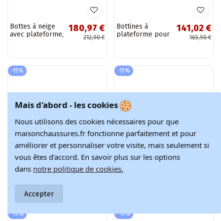
Bottes de neige
Bottines en cuir
169,07 €
296,57 €
pour femmes en
noires avec
198,90 €
348,90 €
Mais d'abord - les cookies
cuir naturel
cholewa brodée
D.Franklin
Tai turiciejka
Nous utilisons des cookies nécessaires pour que
DFSH375006
07145-01
marron
maisonchaussures.fr fonctionne parfaitement et pour
-15%
-15%
améliorer et personnaliser votre visite, mais seulement si
vous êtes d'accord. En savoir plus sur les options
dans
notre politique de cookies.
Accepter