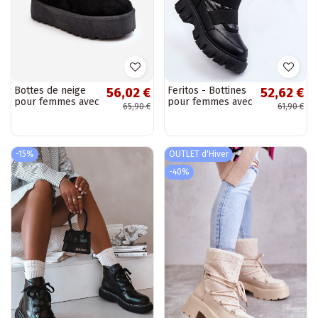
Bottes de neige
Feritos - Bottines
56,02 €
52,62 €
pour femmes avec
pour femmes avec
65,90 €
61,90 €
plateforme et
isolation couleur
fourrure noires
noire
INikasem
-15%
OUTLET d'Hiver
-40%