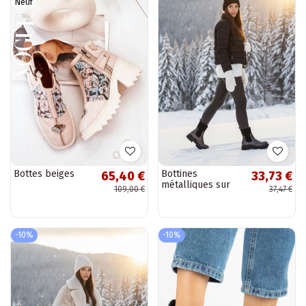
Neuf
Bottes beiges
Bottines
65,40 €
33,73 €
métalliques sur
109,00 €
37,47 €
plateforme avec
tige élastique
Berniece
-10%
-10%