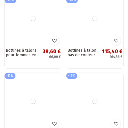
-40%
-30%
Bottines à talons
Bottines à talon
39,60 €
115,40 €
pour femmes en
bas de couleur
66,00 €
164,86 €
daim naturel
noire Lemar
couleur noir
Volavola
-15%
-15%