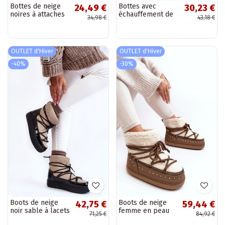
Bottes de neige
Bottes avec
24,49 €
30,23 €
noires à attaches
échauffement de
34,98 €
43,18 €
adhésives
couleur marron
BAT_DS8826B
Lynnvia
OUTLET d'Hiver
OUTLET d'Hiver
-40%
-30%
Boots de neige
Boots de neige
42,75 €
59,44 €
noir sable à lacets
femme en peau
71,25 €
84,92 €
Carrios
de mouton PREND