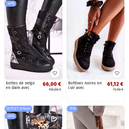
-40%
bottes de neige
Bottines noires en
66,00 €
61,12 €
en daim avec
cuir avec
110,00 €
71,90 €
fourrure Laura
plateforme Ressa
Messi couleur
noire 2054
OUTLET d'Hiver
-15%
-40%