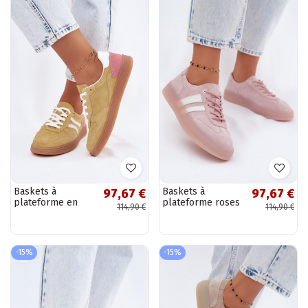
Baskets à
Baskets à
97,67 €
97,67 €
plateforme en
plateforme roses
114,90 €
114,90 €
daim jaunes
en faux daim
Coressa
Coralia
-15%
-15%