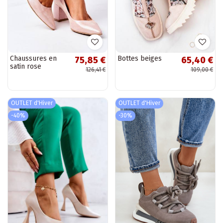
Chaussures en
Bottes beiges
75,85 €
65,40 €
satin rose
126,41 €
109,00 €
OUTLET d'Hiver
OUTLET d'Hiver
-40%
-30%