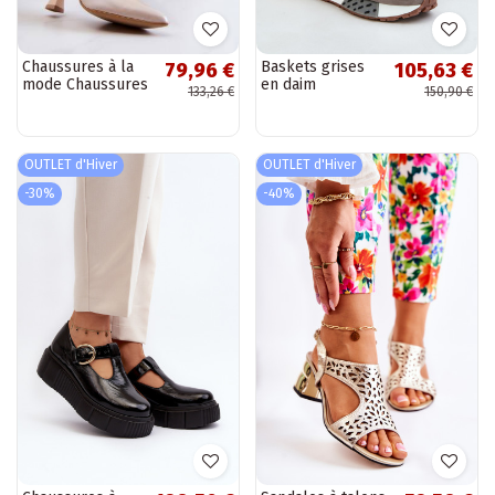
Chaussures à la
Baskets grises
79,96 €
105,63 €
mode Chaussures
en daim
133,26 €
150,90 €
couleur beige
synthétique avec
plateforme et
lacets épais
Artiker 54C1463
OUTLET d'Hiver
OUTLET d'Hiver
-30%
-40%