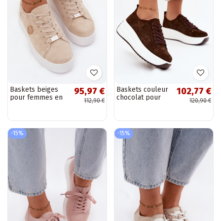
Baskets beiges
Baskets couleur
95,97 €
102,77 €
pour femmes en
chocolat pour
112,90 €
120,90 €
daim synthétique
femmes en daim
avec plateforme
synthétique avec
Dainty
plateforme Inaya
-15%
-15%