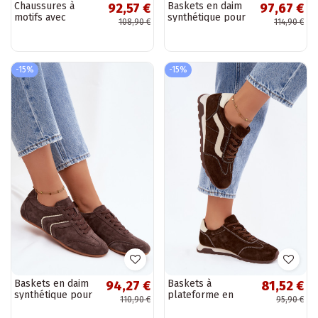
Chaussures à
Baskets en daim
92,57 €
97,67 €
motifs avec
synthétique pour
108,90 €
114,90 €
éléments ajourés
hommes Ismina
en daim
couleur rose
synthétique de
différentes
-15%
-15%
couleurs...
Baskets en daim
Baskets à
94,27 €
81,52 €
synthétique pour
plateforme en
110,90 €
95,90 €
hommes Sombra
daim synthétique
couleur chocolat
pour hommes