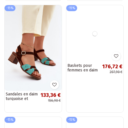
-15%
-15%
Sandales en daim
Baskets pour
133,36 €
176,72 €
turquoise et
femmes en daim
156,90 €
207,90 €
marron pour
synthétique avec
femmes avec
plateforme
talon
couleur sable
Zazoo N408S7
-15%
-15%