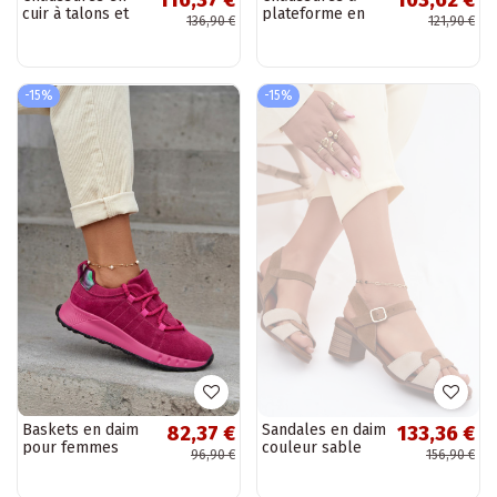
116,37 €
103,62 €
cuir à talons et
plateforme en
136,90 €
121,90 €
ornements
daim découpé
Artiker 58C0672
pour femmes de
couleur sable
couleur sable-or
Artiker 56C2108
-15%
-15%
Baskets en daim
Sandales en daim
82,37 €
133,36 €
pour femmes
couleur sable
96,90 €
156,90 €
Bemela couleur
pour femmes
rose
avec talon