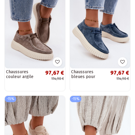
Chaussures
Chaussures
97,67 €
97,67 €
couleur argile
bleues pour
114,90 €
114,90 €
pour femmes en
femmes en daim
daim synthétique
synthétique avec
avec plateforme
plateforme Jamila
Jamila
-15%
-15%