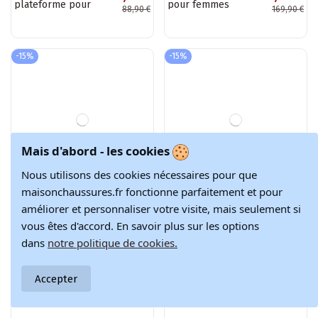
Mocassins pour
Mocassins pour
74,72 €
74,72 €
femmes en daim
femmes en daim
87,90 €
87,90 €
synthétique
synthétique
couleur marron
couleur sable
Vantae
Vantae
-15%
-15%
Mais d'abord - les cookies
Nous utilisons des cookies nécessaires pour que
maisonchaussures.fr fonctionne parfaitement et pour
améliorer et personnaliser votre visite, mais seulement si
vous êtes d'accord. En savoir plus sur les options
dans
notre politique de cookies.
Accepter