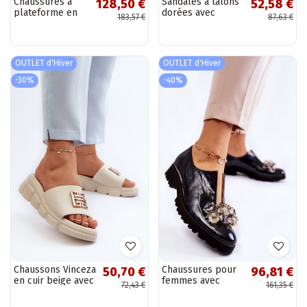
Chaussures à
Sandales à talons
128,50 €
52,58 €
plateforme en
dorées avec
183,57 €
87,63 €
cuir verni noir
éléments Sauge et
Zazoo
ajourés
OUTLET d'Hiver
OUTLET d'Hiver
-30%
-40%
Chaussons Vinceza
Chaussures pour
50,70 €
96,81 €
en cuir beige avec
femmes avec
72,43 €
161,35 €
détails dorés
ornements et
effet laqué Cindy