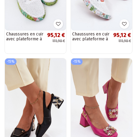
Chaussures en cuir
Chaussures en cuir
95,12 €
95,12 €
avec plateforme à
avec plateforme à
111,90 €
111,90 €
motifs Artiker
motifs Artiker
58C0441 couleur
58C0597 couleur
blanche et verte
blanche
-15%
-15%