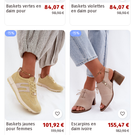
Baskets vertes en
Baskets violettes
84,07 €
84,07 €
daim pour
en daim pour
98,90 €
98,90 €
femmes Vinceza
femmes Vinceza
79576
79576
-15%
-15%
Baskets jaunes
Escarpins en
101,92 €
155,47 €
pour femmes
daim ivoire
119,90 €
182,90 €
Lovey en daim
élégants avec