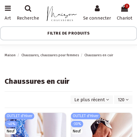
0
Art
Recherche
Se connecter
Chariot
FILTRE DE PRODUITS
Maison
Chaussures, chaussures pour femmes
Chaussures en cuir
Chaussures en cuir
Le plus récent d'abord
120
OUTLET d'Hiver
OUTLET d'Hiver
-40%
-30%
Neuf
Neuf