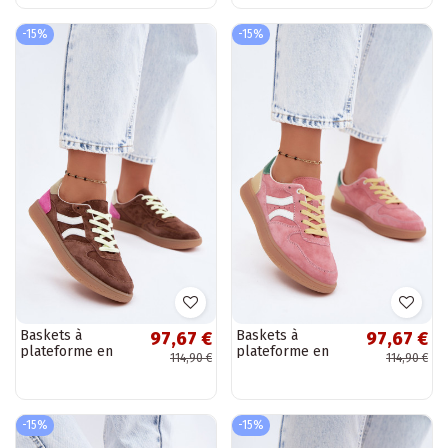
-15%
-15%
Baskets à
Baskets à
97,67 €
97,67 €
plateforme en
plateforme en
114,90 €
114,90 €
daim brunes
daim roses
Coressa
Coressa
-15%
-15%