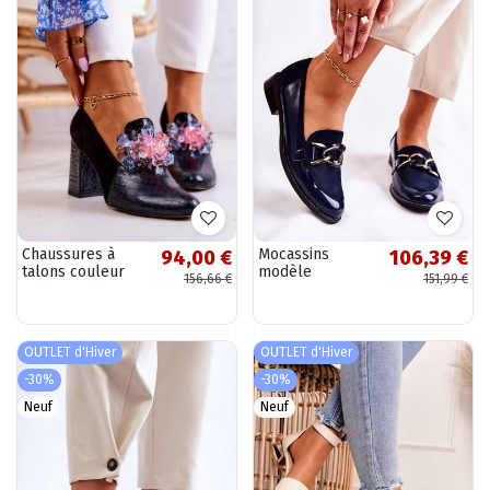
Chaussures à
Mocassins
94,00 €
106,39 €
talons couleur
modèle
156,66 €
151,99 €
noire Sofie
classique avec
chaînes Laura
Messi bleu foncé
OUTLET d'Hiver
OUTLET d'Hiver
-30%
-30%
Neuf
Neuf