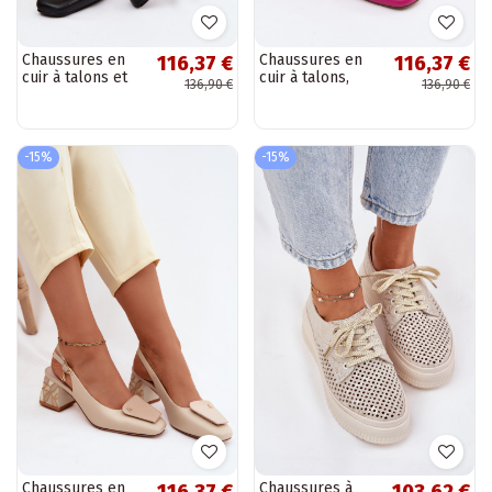
Chaussures en
Chaussures en
116,37 €
116,37 €
cuir à talons et
cuir à talons,
136,90 €
136,90 €
ornements
décor en cristal
Artiker 58C0674
et motifs floraux
couleur noire
Artiker 58C0662
couleur...
-15%
-15%
Chaussures en
Chaussures à