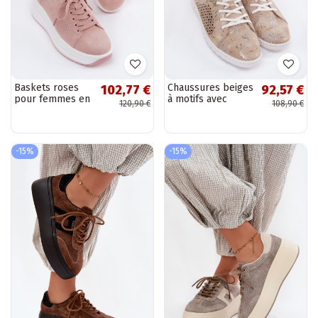
Baskets roses
Chaussures beiges
102,77 €
92,57 €
pour femmes en
à motifs avec
120,90 €
108,90 €
daim synthétique
éléments ajourés
avec plateforme
en daim
Inaya
synthétique
Tenebra
-15%
-15%