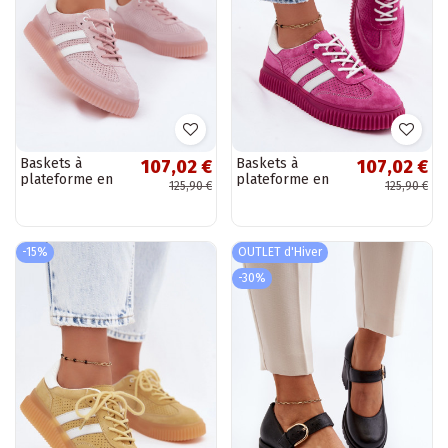
Baskets à
Baskets à
107,02 €
107,02 €
plateforme en
plateforme en
125,90 €
125,90 €
daim roses
daim roses
Artelle
Artelle
-15%
OUTLET d'Hiver
-30%