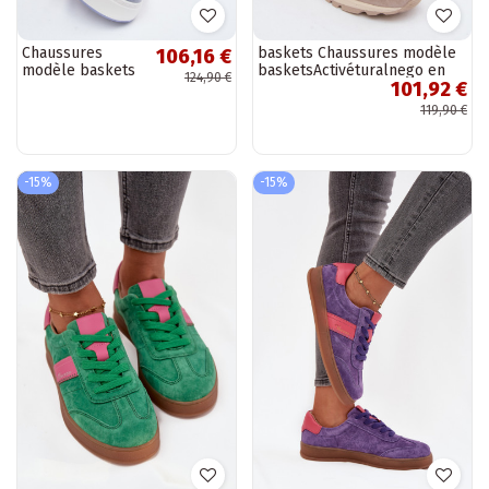
Chaussures
baskets Chaussures modèle
106,16 €
modèle baskets
basketsActivéturalnego en
124,90 €
101,92 €
Féminin avec une
daimu Féminin beige Lovey
plateforme daim
119,90 €
natureloÀa
couleur bleue
Salima
-15%
-15%