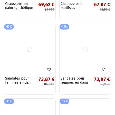
Chaussons en
Chaussures à
69,62 €
67,07 €
daim synthétique
motifs avec
81,90 €
78,90 €
beige pour
éléments ajourés
femmes Fablee
en daim
synthétique Flaria
-15%
-15%