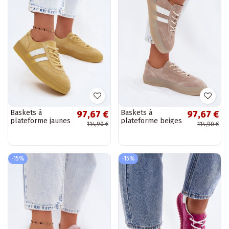
Baskets à
Baskets à
97,67 €
97,67 €
plateforme jaunes
plateforme beiges
114,90 €
114,90 €
en faux daim
en faux daim
Coralia
Coralia
-15%
-15%