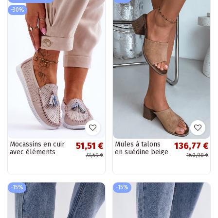
-30%
Mocassins en cuir
Mules à talons
51,51 €
136,77 €
avec éléments
en suédine beige
73,59 €
160,90 €
ajourés couleur
pour femmes
rose clair Lanzarot
Zazoo
-15%
-15%