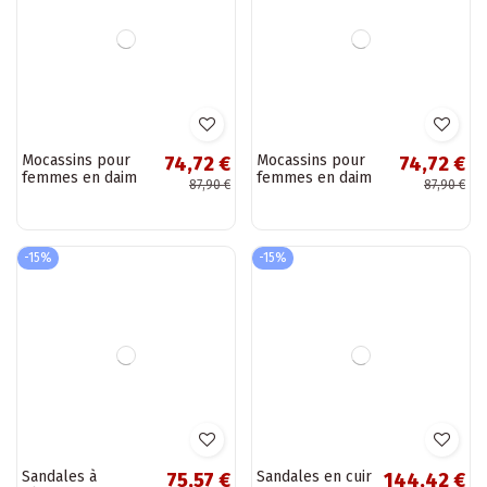
Sandales pour
Sandales pour
73,87 €
73,87 €
femmes en daim
femmes en daim
86,90 €
86,90 €
synthétique avec
synthétique avec
fermetures
fermetures
adhésives couleur
adhésives
rouge Blingy
LaĮendoĮe Blingy
-15%
-15%