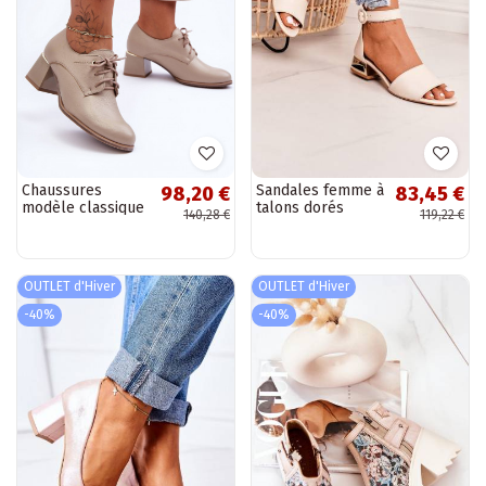
Chaussures
Sandales femme à
98,20 €
83,45 €
modèle classique
talons dorés
140,28 €
119,22 €
à talons couleur
Laura Messi beige
beige Keria
OUTLET d'Hiver
OUTLET d'Hiver
-40%
-40%