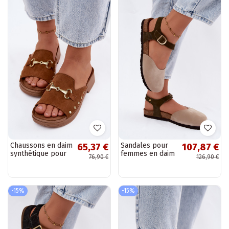
Chaussons en daim
Sandales pour
65,37 €
107,87 €
synthétique pour
femmes en daim
76,90 €
126,90 €
femmes Inblu
synthétique à
TF0002KU couleur
bout fermé
marron
couleur sable
-15%
-15%