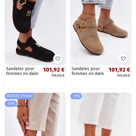
Sandales pour
Sandales pour
101,92 €
101,92 €
femmes en daim
femmes en daim
119,90 €
119,90 €
naturel Big Star
naturel Big Star
TT274544 noir
TT274542 beige
OUTLET d'Hiver
-15%
-30%