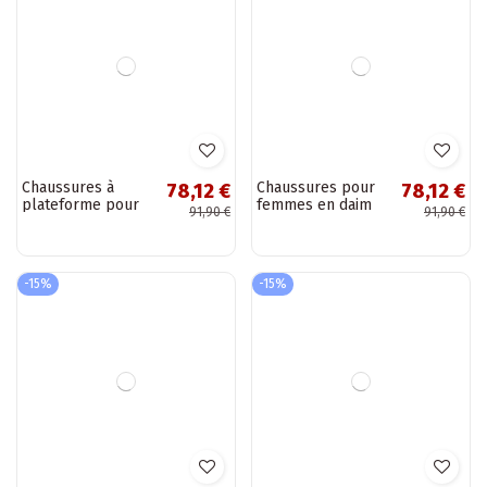
Chaussures à
Chaussures pour
78,12 €
78,12 €
plateforme pour
femmes en daim
91,90 €
91,90 €
femmes en daim
synthétique à
synthétique
lacets couleur
couleur sable Luna
sable Bahia
-15%
-15%