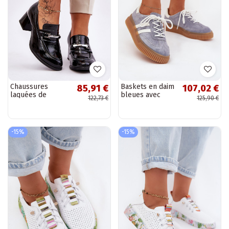
Chaussures
Baskets en daim
85,91 €
107,02 €
laquées de
bleues avec
122,73 €
125,90 €
couleur noire
plateforme Tai
Damira
turirisae
-15%
-15%