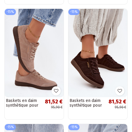
couleur chocolat
-15%
-15%
Baskets en daim
Baskets en daim
81,52 €
81,52 €
synthétique pour
synthétique pour
95,90 €
95,90 €
hommes Vinceza
hommes Vinceza
79635 couleur
79635 couleur
sable
chocolat
-15%
-15%