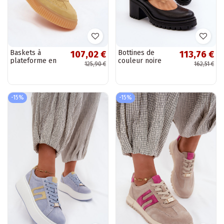
Baskets à
Bottines de
107,02 €
113,76 €
plateforme en
couleur noire
125,90 €
162,51 €
daim jaunes
Zazoo
Artelle
-15%
-15%