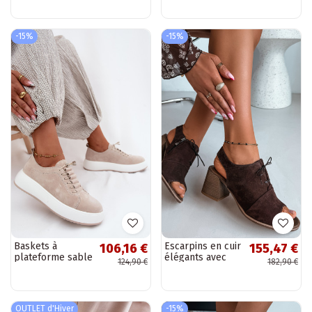
synthétique
des détails stylés
Zazoo 40523
-15%
-15%
Baskets à
Escarpins en cuir
106,16 €
155,47 €
plateforme sable
élégants avec
124,90 €
182,90 €
en daim
des détails stylés
synthétique
Zazoo 40523
Blushy
couleur chocolat
OUTLET d'Hiver
-15%