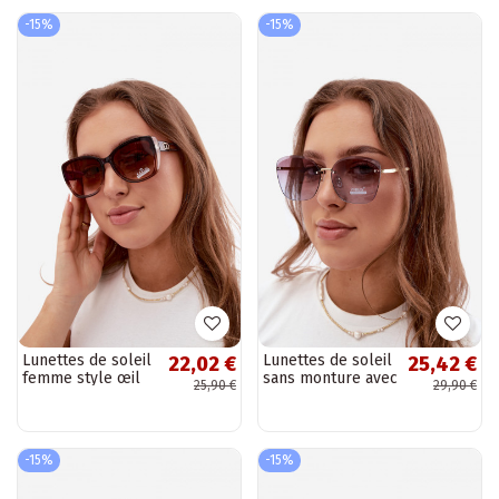
-15%
-15%
Lunettes de soleil
Lunettes de soleil
22,02 €
25,42 €
femme style œil
sans monture avec
25,90 €
29,90 €
de chat marron
filtre UV 400
couleur violette
-15%
-15%