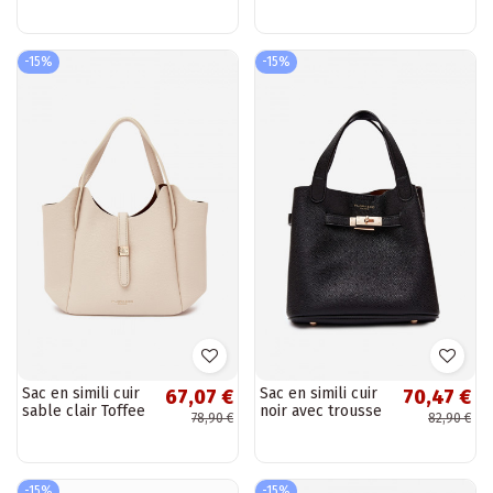
-15%
-15%
Sac en simili cuir
Sac en simili cuir
67,07 €
70,47 €
sable clair Toffee
noir avec trousse
78,90 €
82,90 €
de maquillage
Crumble
-15%
-15%