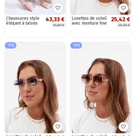
Chaussures style
Lunettes de soleil
43,33 €
25,42 €
élégant à talons
avec monture fine
61,89 €
29,90 €
fins avec rubans
et filtre UV,
beige Hettie
marron
-15%
-15%