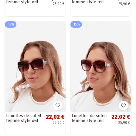
femme style œil
femme style œil
25,90 €
25,90 €
de chat bleu
de chat noir
-15%
-15%
Lunettes de soleil
Lunettes de soleil
22,02 €
22,02 €
femme style œil
femme style œil
25,90 €
25,90 €
de chat marron-
de chat rose
jaune