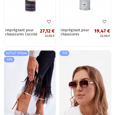
Imprégnant pour
Imprégnant pour
27,12 €
19,47 €
chaussures Coccine
chaussures
31,90 €
22,90 €
Strong Protection
Antiacqua 150ml
400ml
OUTLET d'Hiver
-15%
-30%