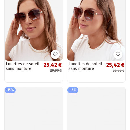
Lunettes de soleil
Lunettes de soleil
25,42 €
25,42 €
sans monture
sans monture
29,90 €
29,90 €
style œil de chat
style œil de chat
avec filtre UV 400
avec filtre UV 400
marron
marron-bleu
-15%
-15%