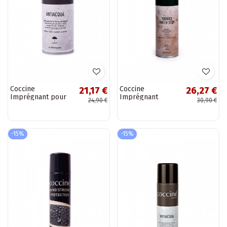
Coccine
Coccine
21,17 €
26,27 €
Imprégnant pour
Imprégnant
24,90 €
30,90 €
Chaussures
Revêtement
Antiacqua 250ml
Protecteur Tourist
Water Stop
-15%
-15%