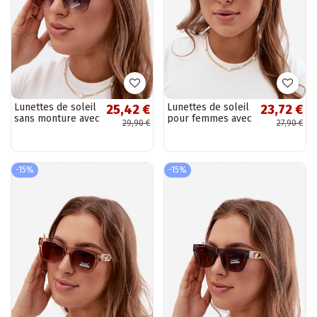
Lunettes de soleil
Lunettes de soleil
25,42 €
23,72 €
sans monture avec
pour femmes avec
29,90 €
27,90 €
filtre UV 400 en
filtre UV en
couleur noire
couleur marron
-15%
-15%