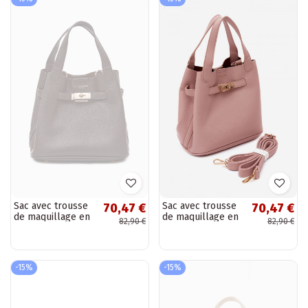
Sac avec trousse
Sac avec trousse
70,47 €
70,47 €
de maquillage en
de maquillage en
82,90 €
82,90 €
cuir synthétique
cuir synthétique
chocolat Crumble
rose Crumble
-15%
-15%