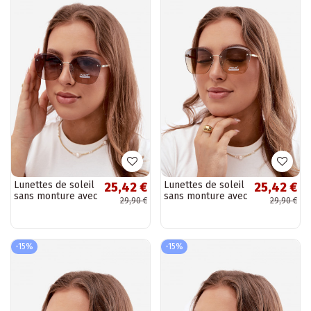
Lunettes de soleil
Lunettes de soleil
25,42 €
25,42 €
sans monture avec
sans monture avec
29,90 €
29,90 €
filtre UV 400
filtre UV 400 en
couleur marron
couleur jaune
foncé
-15%
-15%