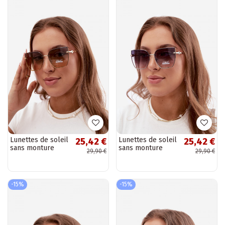
Lunettes de soleil
Lunettes de soleil
25,42 €
25,42 €
sans monture
sans monture
29,90 €
29,90 €
style œil de chat
style œil de chat
avec filtre UV 400
avec filtre UV 400
jaune
bleu foncé
-15%
-15%