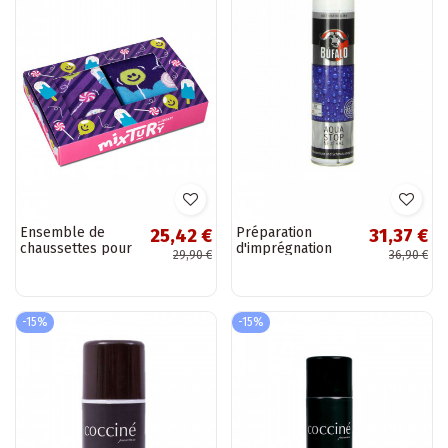
Ensemble de
Préparation
25,42 €
31,37 €
chaussettes pour
d'imprégnation
29,90 €
36,90 €
enfants Bonbons
Aqua Stop Bufalo
BezbarĮny
-15%
-15%