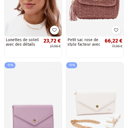
Lunettes de soleil
Petit sac rose de
23,72 €
66,22 €
avec des détails
style facteur avec
27,90 €
77,90 €
décoratifs en
éléments ajourés
couleur sable
Tamara
-15%
-15%