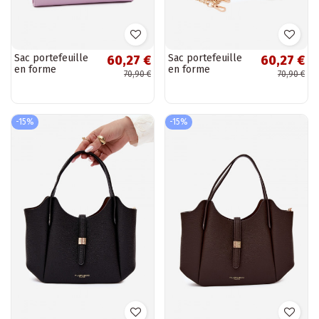
Sac portefeuille
Sac portefeuille
60,27 €
60,27 €
en forme
en forme
70,90 €
70,90 €
d'enveloppe violet
d'enveloppe blanc
avec rubans
avec rubans
décoratifs Pauline
décoratifs Pauline
-15%
-15%