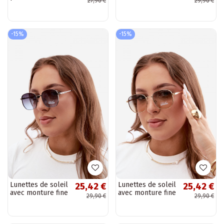
27,90 €
29,90 €
filtre UV en
UV 400 en couleur
couleur sable
marron
-15%
-15%
Lunettes de soleil
Lunettes de soleil
25,42 €
25,42 €
avec monture fine
avec monture fine
29,90 €
29,90 €
UV 400 en couleur
UV 400 en couleur
bleu foncé
jaune