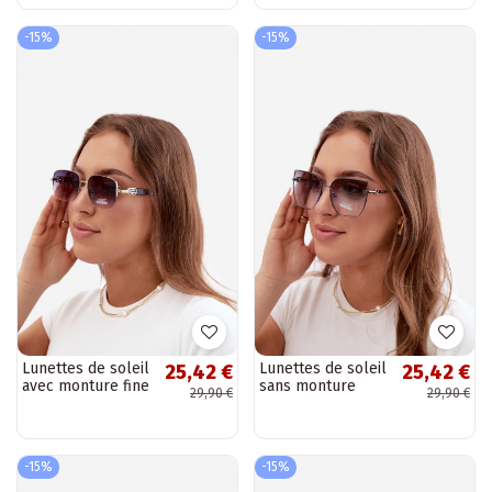
-15%
-15%
Lunettes de soleil
Lunettes de soleil
25,42 €
25,42 €
avec monture fine
sans monture
29,90 €
29,90 €
et filtre UV gris-
style œil de chat
noir
avec filtre UV 400
bleu
-15%
-15%