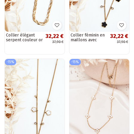
Collier élégant
Collier féminin en
32,22 €
32,22 €
serpent couleur or
maillons avec
37,90 €
37,90 €
fleurs noires
couleur or
-15%
-15%