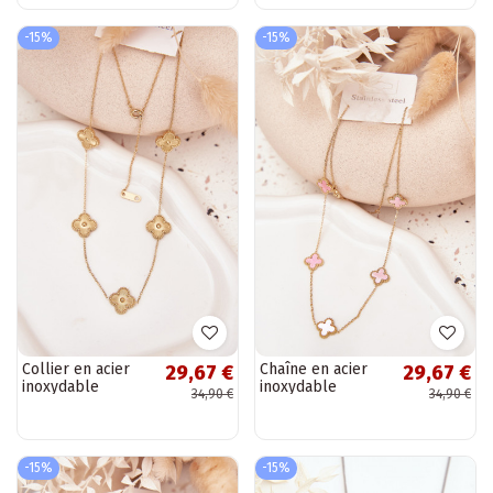
-15%
-15%
Collier en acier
Chaîne en acier
29,67 €
29,67 €
inoxydable
inoxydable
34,90 €
34,90 €
couleur or avec
couleur or rose
motifs floraux
-15%
-15%