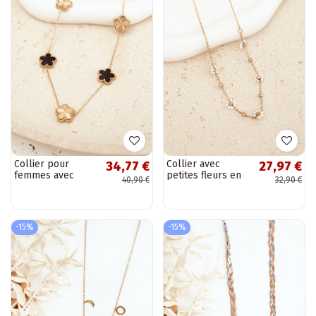
Collier pour
Collier avec
34,77 €
27,97 €
femmes avec
petites fleurs en
40,90 €
32,90 €
trèfles en acier
acier inoxydable
inoxydable
couleur or
couleur or
-15%
-15%