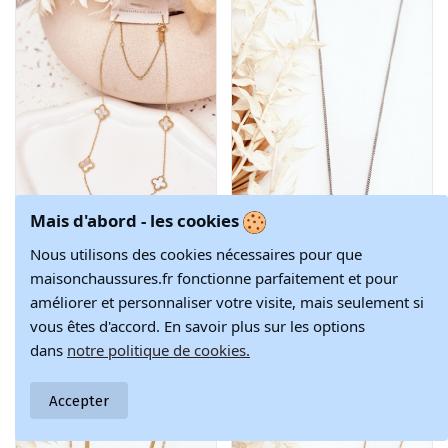
Mais d'abord - les cookies
Nous utilisons des cookies nécessaires pour que
maisonchaussures.fr fonctionne parfaitement et pour
Chaîne en acier
Collier en acier
29,67 €
28,82 €
inoxydable,
inoxydable de
améliorer et personnaliser votre visite, mais seulement si
34,90 €
33,90 €
couleur or-perle
couleur argent
vous êtes d'accord. En savoir plus sur les options
dans
notre politique de cookies.
-15%
-15%
Accepter