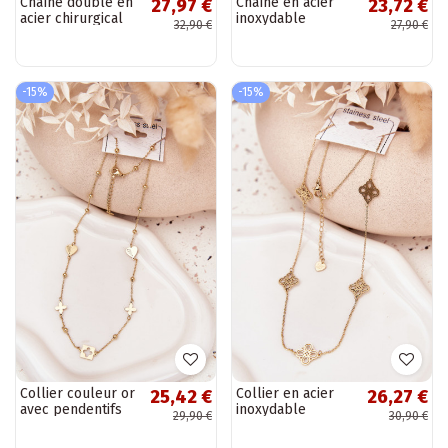
Chaîne double en
Chaîne en acier
27,97 €
23,72 €
acier chirurgical
inoxydable
32,90 €
27,90 €
couleur or
couleur or avec
pendentif Mickey
Mouse
-15%
-15%
Collier couleur or
Collier en acier
25,42 €
26,27 €
avec pendentifs
inoxydable
29,90 €
30,90 €
en acier
couleur or
inoxydable