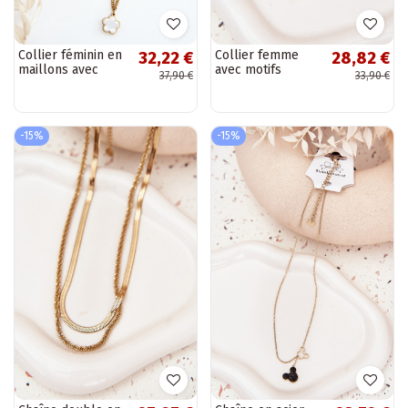
Collier féminin en
Collier femme
32,22 €
28,82 €
maillons avec
avec motifs
37,90 €
33,90 €
fleurs blanches
floraux en acier
couleur or
chirurgical
couleur or
-15%
-15%