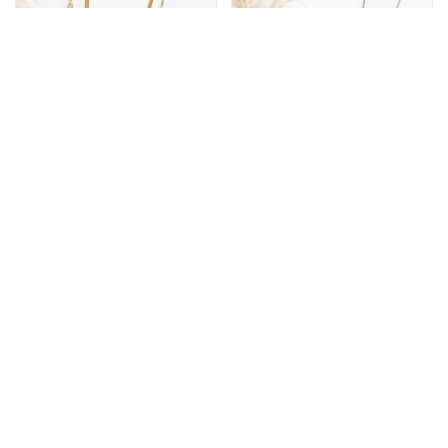
Collier de couleur
Collier de couleur
33,92 €
29,67 €
or
or
39,90 €
34,90 €
Affichage de 1 - 18 sur 18 éléments