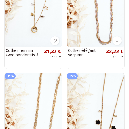
Collier féminin
Collier élégant
31,37 €
32,22 €
avec pendentifs à
serpent
36,90 €
37,90 €
la mode couleur or
multicolore
-15%
-15%