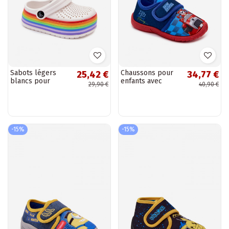
Sabots légers
Chaussons pour
25,42 €
34,77 €
blancs pour
enfants avec
29,90 €
40,90 €
enfants avec
Velcro PAW Patrol
sangles Tansy
bleu foncé
-15%
-15%