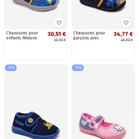
Chaussons pour
Chaussons pour
30,51 €
34,77 €
enfants Minions
garçons avec
35,90 €
40,90 €
bleu-jaune
Velcro Pikachu
jaunes
-15%
-15%