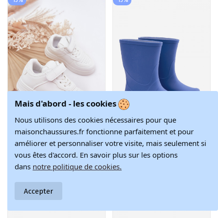
Mais d'abord - les cookies
Nous utilisons des cookies nécessaires pour que
maisonchaussures.fr fonctionne parfaitement et pour
améliorer et personnaliser votre visite, mais seulement si
Baskets blanches
Bottes en
39,02 €
54,32 €
vous êtes d'accord. En savoir plus sur les options
pour enfants en
caoutchouc
45,90 €
63,90 €
simili cuir Liora
bleues pour
dans
notre politique de cookies.
enfants INave
Gokids 979
Accepter
-15%
-15%