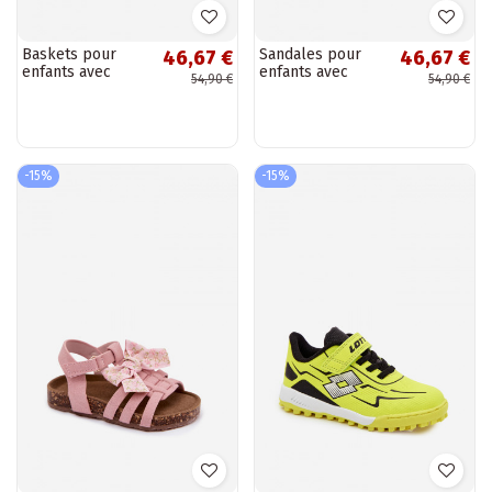
Baskets pour
Sandales pour
46,67 €
46,67 €
enfants avec
enfants avec
54,90 €
54,90 €
Velcro et imprimé
nœuds en ivoire
léopard couleur
Bessa
sable Cosima
-15%
-15%