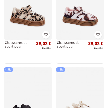
Chaussures de
Chaussures de
39,02 €
39,02 €
sport pour
sport pour
45,90 €
45,90 €
enfants avec
enfants avec
imprimé léopard
Velcro en marron
et Velcro couleur
Satinia
sable Satinia
-15%
-15%