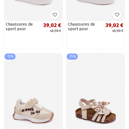
Chaussures de
Chaussures de
39,02 €
39,02 €
sport pour
sport pour
45,90 €
45,90 €
enfants avec
enfants avec
Velcro en blanc-
Velcro en blanc
rose Tailva
Tailva
-15%
-15%