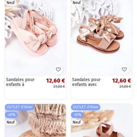
Neuf
Neuf
Sandales pour
Sandales pour
12,60 €
12,60 €
enfants à
enfants avec
21,00 €
21,00 €
fermeture
rubans de couleur
pression, couleur
or
rose
OUTLET d'Hiver
OUTLET d'Hiver
-40%
-40%
Neuf
Neuf