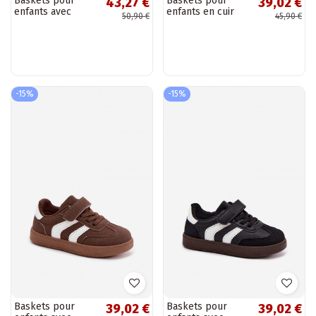
Baskets pour
Baskets pour
43,27 €
39,02 €
enfants avec
enfants en cuir
50,90 €
45,90 €
fermetures Velcro
synthétique
en couleur rouge
couleur noire
Perrin
Liora
-15%
-15%
Baskets pour
Baskets pour
39,02 €
39,02 €