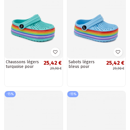
Chaussons légers
Sabots légers
25,42 €
25,42 €
turquoise pour
bleus pour
29,90 €
29,90 €
enfants avec
enfants avec
sangles Tansy
sangles Tansy
-15%
-15%