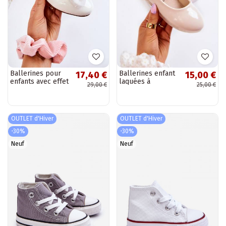
Ballerines pour
Ballerines enfant
17,40 €
15,00 €
enfants avec effet
laquées à
29,00 €
25,00 €
laqué et rubans
fermetures
de couleur
adhésives ivoire
blanche Zolly
Carla
OUTLET d'Hiver
OUTLET d'Hiver
-30%
-30%
Neuf
Neuf