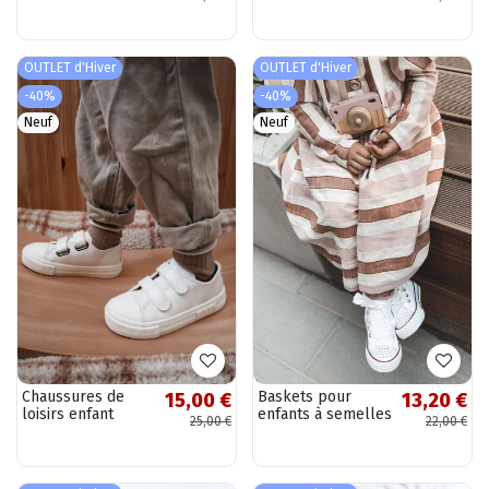
sable clair
OUTLET d'Hiver
OUTLET d'Hiver
-40%
-40%
Neuf
Neuf
Chaussures de
Baskets pour
15,00 €
13,20 €
loisirs enfant
enfants à semelles
25,00 €
22,00 €
blanches BIG STAR
de couleur
à fermetures
blanche avec
adhésives
œillets en zircon