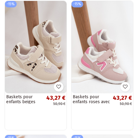
-15%
-15%
Baskets pour
Baskets pour
43,27 €
43,27 €
enfants beiges
enfants roses avec
50,90 €
50,90 €
avec fermetures
fermetures Velcro
Velcro Galisse
Galisse
-15%
-15%