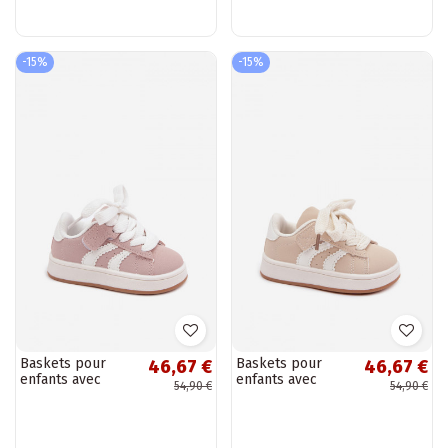
couleur noire
couleur bleu
Zoya
marine Zoya
-15%
-15%
Baskets pour
Baskets pour
46,67 €
46,67 €
enfants avec
enfants avec
54,90 €
54,90 €
fermetures Velcro
fermetures Velcro
en cuir
en cuir
synthétique
synthétique
couleur rose Zoya
couleur sable