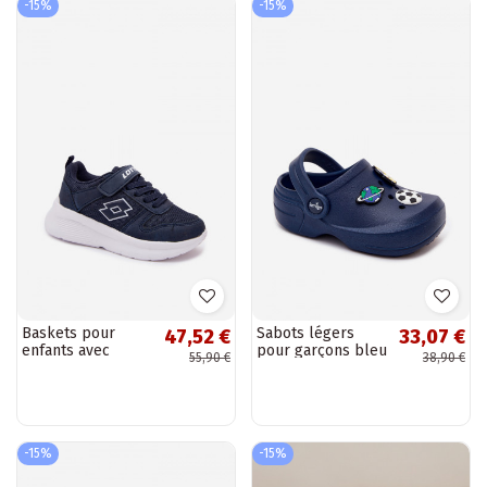
-15%
-15%
Baskets pour
Sabots légers
47,52 €
33,07 €
enfants avec
pour garçons bleu
55,90 €
38,90 €
Velcro LOTTO
foncé avec
SOBRIO 2601570K
boucles LEMIGO
bleu foncé
COSMO
-15%
-15%