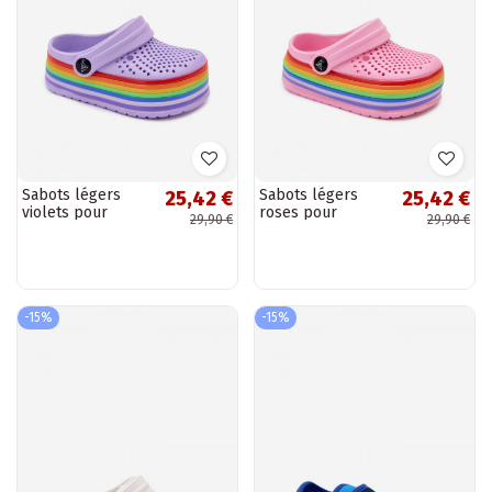
Sabots légers
Sabots légers
25,42 €
25,42 €
violets pour
roses pour
29,90 €
29,90 €
enfants avec
enfants avec
sangles Tansy
sangles Tansy
-15%
-15%