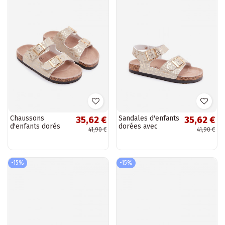
Chaussons
Sandales d'enfants
35,62 €
35,62 €
d'enfants dorés
dorées avec
41,90 €
41,90 €
avec boucles
boucles et
Cinnamon
inscriptions
Praline
-15%
-15%