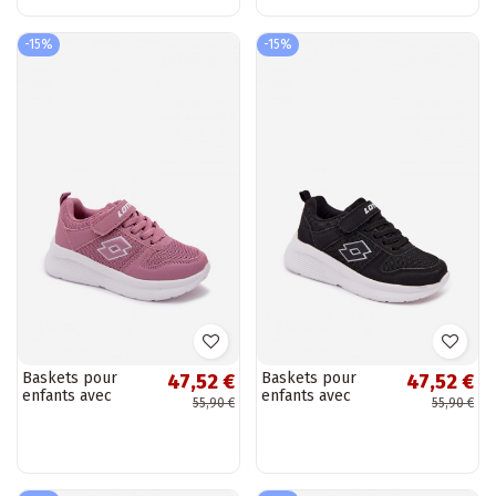
foncé
-15%
-15%
Baskets pour
Baskets pour
47,52 €
47,52 €
enfants avec
enfants avec
55,90 €
55,90 €
Velcro LOTTO
Velcro LOTTO
SOBRIO 2601570K
SOBRIO 2601570K
roses
noires