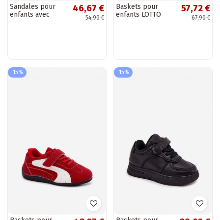
Sandales pour
Baskets pour
46,67 €
57,72 €
enfants avec
enfants LOTTO
54,90 €
67,90 €
nœuds en rose
KOBALTO jaunes
Bessa
-15%
-15%