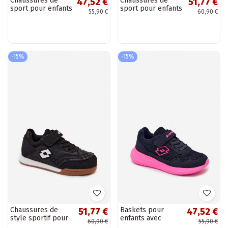
Chaussures de
Chaussures de
47,52 €
51,77 €
sport pour enfants
sport pour enfants
55,90 €
60,90 €
LOTTO 2600911K
LOTTO 2800080M
CONVINCE de
VAANIBEL roses
différentes
couleurs
-15%
-15%
Chaussures de
Baskets pour
51,77 €
47,52 €
style sportif pour
enfants avec
60,90 €
55,90 €
enfants LOTTO
Velcro LOTTO