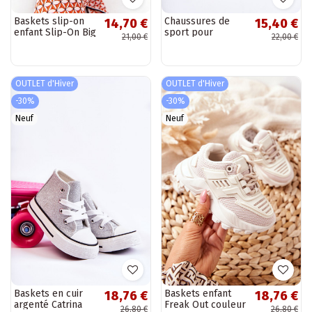
Baskets slip-on
Chaussures de
14,70 €
15,40 €
enfant Slip-On Big
sport pour
21,00 €
22,00 €
Star couleur gris
enfants à
fermetures
adhésives de
couleur rose Elike
OUTLET d'Hiver
OUTLET d'Hiver
-30%
-30%
Neuf
Neuf
Baskets en cuir
Baskets enfant
18,76 €
18,76 €
argenté Catrina
Freak Out couleur
26,80 €
26,80 €