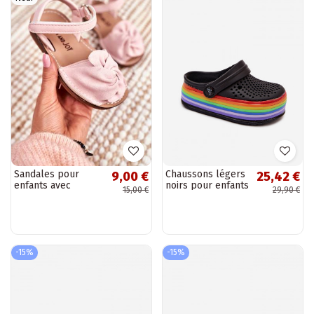
Sandales pour
Chaussons légers
9,00 €
25,42 €
enfants avec
noirs pour enfants
15,00 €
29,90 €
fermetures
avec sangles
adhésives roses de
Tansy
Goofy
-15%
-15%