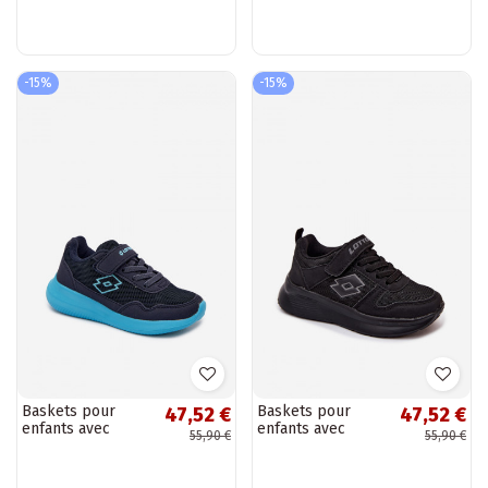
2601640K ATIBA
2600002K
noires
CONNEECT bleu-
rose
-15%
-15%
Baskets pour
Baskets pour
47,52 €
47,52 €
enfants avec
enfants avec
55,90 €
55,90 €
Velcro LOTTO
Velcro LOTTO
2600002K
SOBRIO 2601571K
CONNEECT bleu
noires