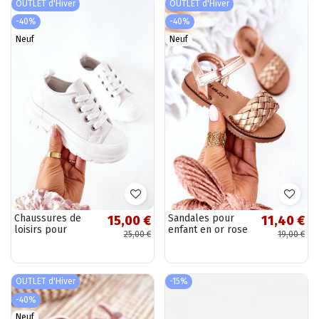
OUTLET d'Hiver
OUTLET d'Hiver
-40%
-40%
Neuf
Neuf
Chaussures de
Sandales pour
15,00 €
11,40 €
loisirs pour
enfant en or rose
25,00 €
19,00 €
enfants avec
Bailly
plateforme de
couleur blanche
Travel Time
OUTLET d'Hiver
-15%
-40%
Neuf