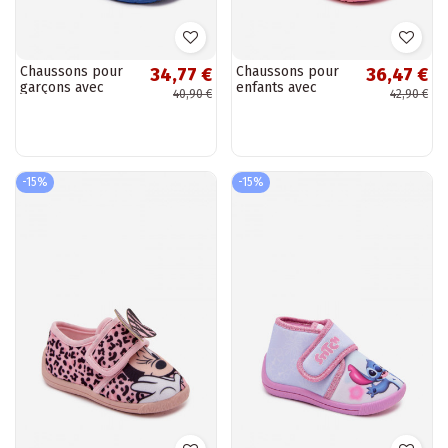
Chaussons pour
Chaussons pour
34,77 €
36,47 €
garçons avec
enfants avec
40,90 €
42,90 €
Velcro Pikachu
Velcro HELLO
bleu foncé
KITTY roses
-15%
-15%