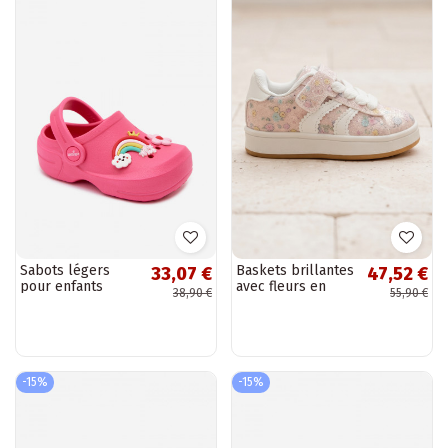
Sabots légers
Baskets brillantes
33,07 €
47,52 €
pour enfants
avec fleurs en
38,90 €
55,90 €
roses avec
rose Tessina
boucles LEMIGO
LUPO
-15%
-15%