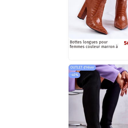
Bottes longues pour
5
femmes couleur marron à
talons
OUTLET d'Hiver
-40%