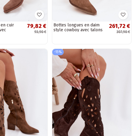
en cuir
Bottes longues en daim
79,82 €
261,72 €
vec
style cowboy avec talons
93,90 €
307,90 €
és et larges
Zazoo 3152 couleur sable
.
-15%