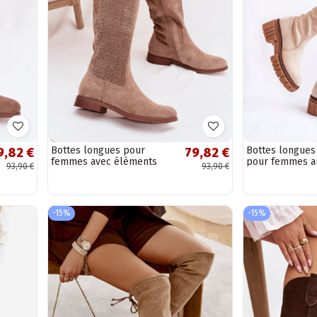
Bottes longues pour
Bottes longues
9,82 €
79,82 €
femmes avec éléments
pour femmes a
93,90 €
93,90 €
ajourés et larges talons
genou couleur i
S.Barski HY61-8022,...
Cheera
-15%
-15%