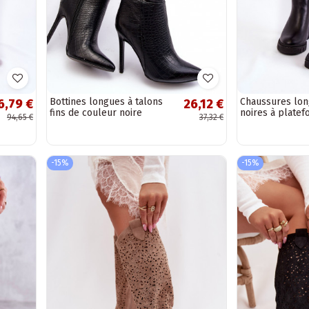
Bottines longues à talons
Chaussures lo
6,79 €
26,12 €
fins de couleur noire
noires à plate
94,65 €
37,32 €
Mambra
Chaussures
-15%
-15%