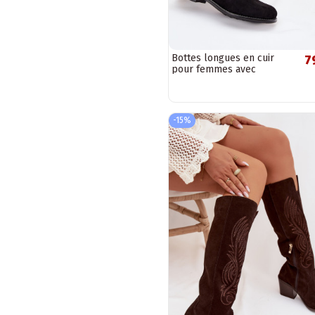
Bottes longues en cuir
7
pour femmes avec
éléments ajourés et larges
talons S.Barski...
-15%