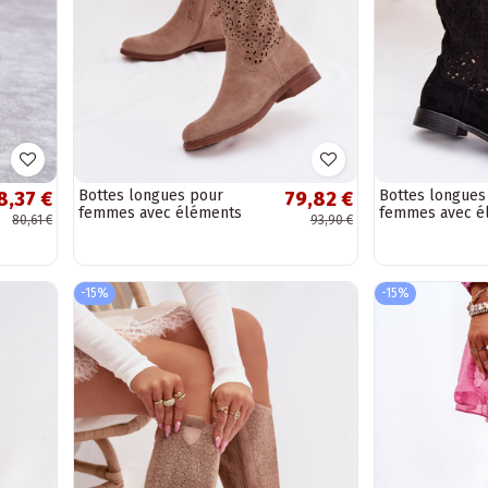
Bottes longues pour
Bottes longues
8,37 €
79,82 €
femmes avec éléments
femmes avec é
80,61 €
93,90 €
ajourés et larges talons
ajourés et larg
S.Barski HY61-8023,...
S.Barski HY61-80
-15%
-15%