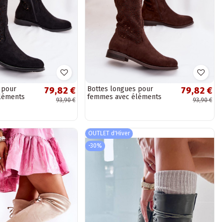
 pour
Bottes longues pour
79,82 €
79,82 €
léments
femmes avec éléments
93,90 €
93,90 €
es talons
ajourés et larges talons
23,...
S.Barski HY61-8023,...
OUTLET d'Hiver
-30%