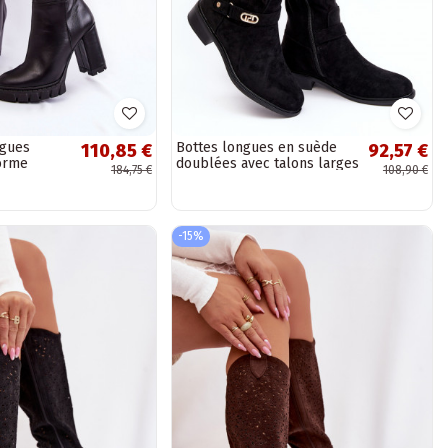
ngues
Bottes longues en suède
110,85 €
92,57 €
forme
doublées avec talons larges
184,75 €
108,90 €
S.Barski HY07-31 couleur
noire
-15%