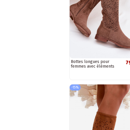
Bottes longues pour
7
femmes avec éléments
ajourés et larges talons
S.Barski HY61-8023,...
-15%