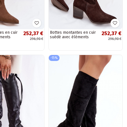
es en cuir
Bottes montantes en cuir
252,37 €
252,37 €
éments
suédé avec éléments
296,90 €
296,90 €
3167
ajourés Zazoo 3167
couleur chocolat
-15%