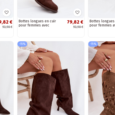
Bottes longues en cuir
Bottes longues 
9,82 €
79,82 €
pour femmes avec
pour femmes a
93,90 €
93,90 €
éléments ajourés et larges
éléments ajour
talons S.Barski...
talons S.Barski..
-15%
-15%