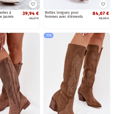
antes à
Bottes longues pour
39,94 €
84,07 €
re Jasmin
femmes avec éléments
66,57 €
98,90 €
ajourés à petit talon
Vinceza 58637 couleur...
-15%