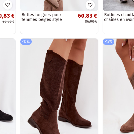
Bottes longues pour
Bottines chauff
0,83 €
60,83 €
femmes beiges style
chaînes en ivoi
86,90 €
86,90 €
cowboy avec franges et
talons « Tivara »
-15%
-15%