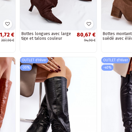
Bottes longues avec large
Bottes montant
1,72 €
80,67 €
tige et talons couleur
suédé avec él
307,90 €
94,90 €
chocolat Harela
ajourés Zazoo 
couleur sable
OUTLET d'Hiver
OUTLET d'Hiver
-30%
-40%