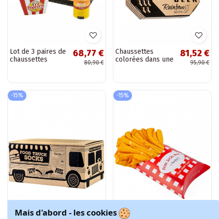
Lot de 3 paires de
Chaussettes
68,77 €
81,52 €
chaussettes
colorées dans une
80,90 €
95,90 €
boîte 5 Par
-15%
-15%
Mais d'abord - les cookies