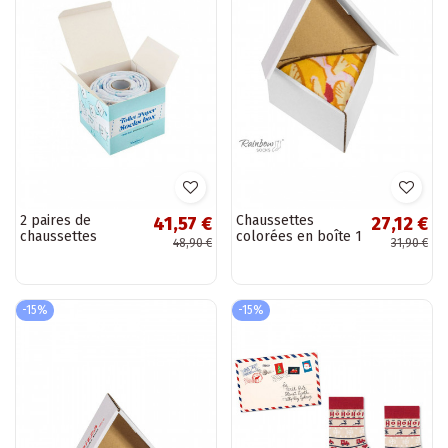
2 paires de
Chaussettes
41,57 €
27,12 €
chaussettes
colorées en boîte 1
48,90 €
31,90 €
colorées dans une
paire Pizza
boîte
-15%
-15%