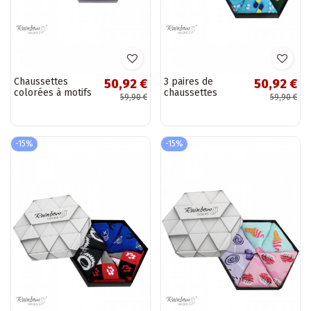
Chaussettes
3 paires de
50,92 €
50,92 €
colorées à motifs
chaussettes
59,90 €
59,90 €
géométriques 3
colorées dans une
paires
boîte
-15%
-15%