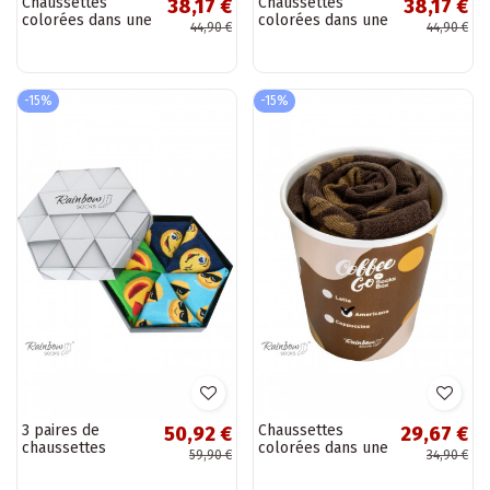
Chaussettes
Chaussettes
38,17 €
38,17 €
colorées dans une
colorées dans une
44,90 €
44,90 €
boîte Noir et blanc
boîte Noir et blanc
2 paires
2 paires
-15%
-15%
3 paires de
Chaussettes
50,92 €
29,67 €
chaussettes
colorées dans une
59,90 €
34,90 €
colorées dans une
boîte Americano 1
boîte
paire