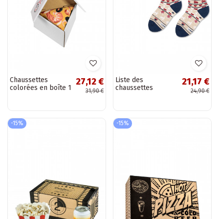
Chaussettes
Liste des
27,12 €
21,17 €
colorées en boîte 1
chaussettes
31,90 €
24,90 €
paire Pizza
festives Zooksy
pour enfants
-15%
-15%