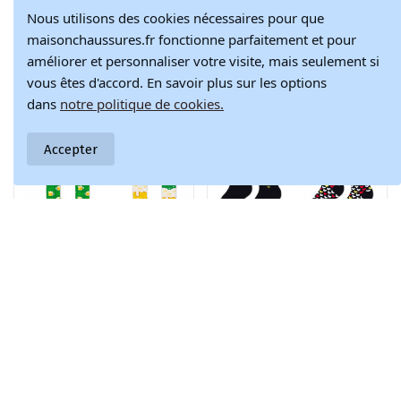
Nous utilisons des cookies nécessaires pour que
maisonchaussures.fr fonctionne parfaitement et pour
Set de
2 paires de
68,77 €
38,17 €
chaussettes Food
chaussettes
améliorer et personnaliser votre visite, mais seulement si
80,90 €
44,90 €
Truck Socks Box 3
colorées dans une
vous êtes d'accord. En savoir plus sur les options
paires
boîte
dans
notre politique de cookies.
-15%
-15%
Accepter
Lot de chaussettes
Un lot de
27,97 €
25,42 €