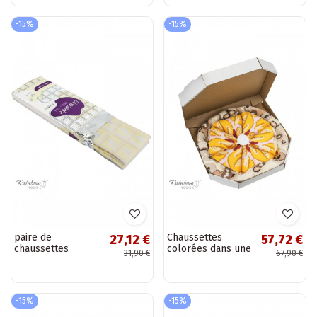
-15%
-15%
paire de
Chaussettes
27,12 €
57,72 €
chaussettes
colorées dans une
31,90 €
67,90 €
colorées dans une
boîte Pizza 4
boîte
paires
-15%
-15%