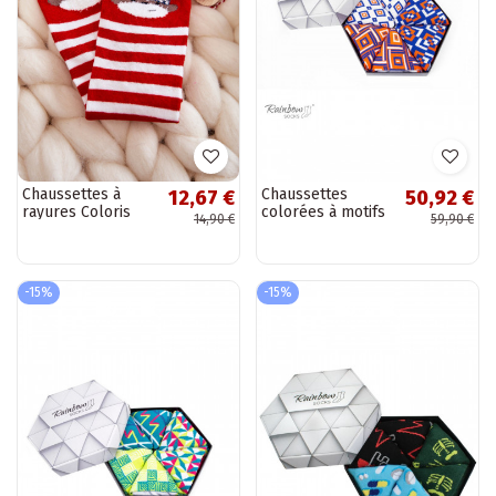
Chaussettes à
Chaussettes
12,67 €
50,92 €
rayures Coloris
colorées à motifs
14,90 €
59,90 €
blanc-rouge
géométriques 3
paires
-15%
-15%