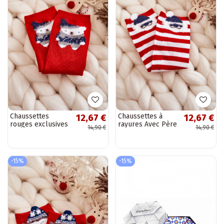
Chaussettes
Chaussettes à
12,67 €
12,67 €
rouges exclusives
rayures Avec Père
14,90 €
14,90 €
Noël Couleurs
blanc-rouge
-15%
-15%