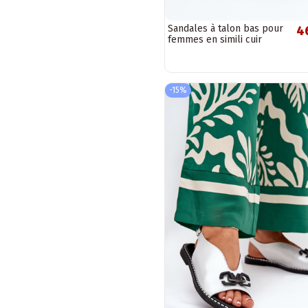
Sandales à talon bas pour
4
femmes en simili cuir
Sergio Leone SK046
couleur argent
-15%