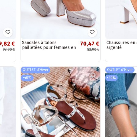
Sandales à talons
Chaussures en 
9,82 €
70,47 €
pailletées pour femmes en
argenté
93,90 €
82,90 €
argent Rosel
OUTLET d'Hiver
OUTLET d'Hiver
-40%
-40%