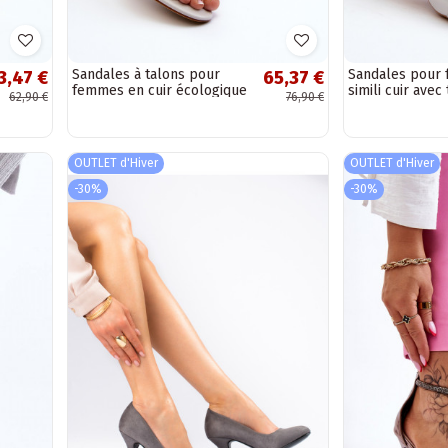
Sandales à talons pour
Sandales pour
3,47 €
65,37 €
femmes en cuir écologique
simili cuir avec
62,90 €
76,90 €
Sergio Leone SK894
beaux détails 
couleur gris
Narhi
OUTLET d'Hiver
OUTLET d'Hiver
-30%
-30%