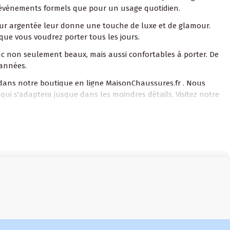
es événements formels que pour un usage quotidien.
eur argentée leur donne une touche de luxe et de glamour.
que vous voudrez porter tous les jours.
nc non seulement beaux, mais aussi confortables à porter. De
 années.
dans notre boutique en ligne MaisonChaussures.fr . Nous
qui s'adaptera jusque dans les moindres détails. Visitez notre
ge décontracté ?
els et les tenues décontractées.
 styles de chaussures à talons hauts argentées ?
es et de styles, vous pourrez donc trouver des chaussures qui
CONTACTEZ-NOUS
SUIVEZ-NOUS