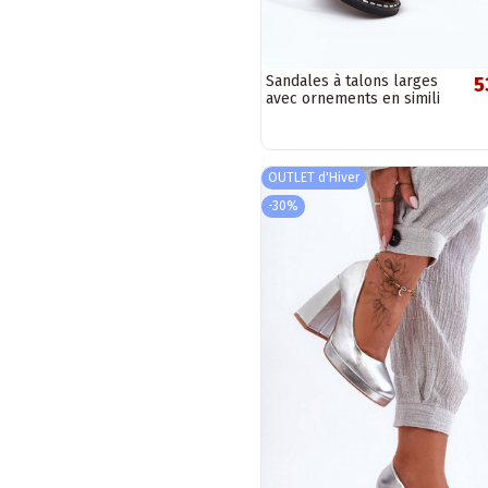
Sandales à talons larges
5
avec ornements en simili
cuir couleur argent Tillireta
OUTLET d'Hiver
-30%