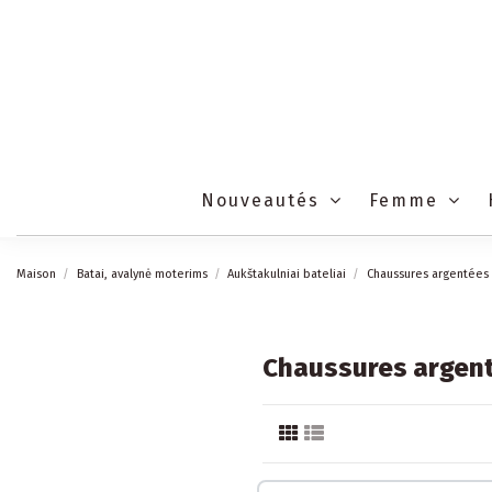
Nouveautés
Femme
Maison
Batai, avalynė moterims
Aukštakulniai bateliai
Chaussures argentées
Chaussures argen