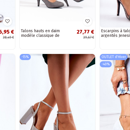
Talons hauts en daim
Escarpins à tal
6,95 €
27,77 €
modèle classique de
argentés Jenesi
38,49 €
39,67 €
couleur grise Shelovet
-15%
OUTLET d'Hiver
-40%