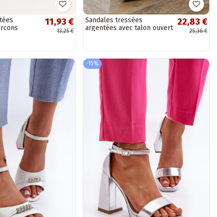
tées
Sandales tressées
11,93 €
22,83 €
ircons
argentées avec talon ouvert
13,25 €
25,36 €
Tenlis
-15%