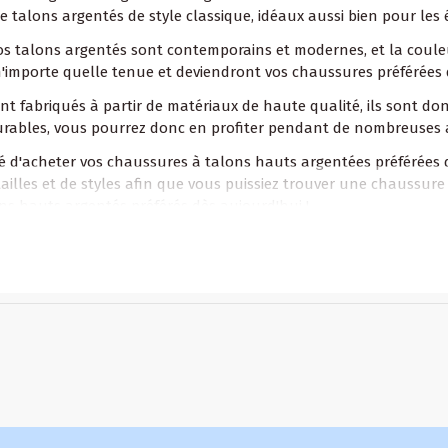
e talons argentés de style classique, idéaux aussi bien pour l
 nos talons argentés sont contemporains et modernes, et la coul
n'importe quelle tenue et deviendront vos chaussures préférées 
t fabriqués à partir de matériaux de haute qualité, ils sont do
t durables, vous pourrez donc en profiter pendant de nombreuses
 d'acheter vos chaussures à talons hauts argentées préférées 
illes et de styles afin que vous puissiez trouver une chaussure 
ons hauts argentés préférés dès aujourd'hui !
 conviennent-ils aussi bien aux événements formels qu'à un usa
ont de style classique et sont parfaits pour les événements form
isonChaussures.fr propose-t-elle un large choix de tailles et de
igne MaisonChaussures.fr vous trouverez un large choix de taill
s détails.
MON COMPTE