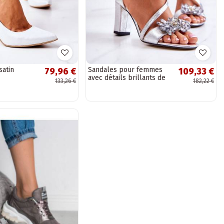
satin
Sandales pour femmes
79,96 €
109,33 €
avec détails brillants de
133,26 €
182,22 €
couleur argent Ramona