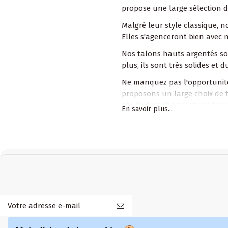
propose une large sélection d
Malgré leur style classique,
Elles s'agenceront bien avec 
Nos talons hauts argentés son
plus, ils sont très solides e
Ne manquez pas l'opportunité
proposons un large choix de ta
site Web et choisissez vos tal
En savoir plus...
Questions et réponses:
1. Nos talons hauts argentés
Oui, nos escarpins argentés s
2. Notre boutique en ligne Ma
Oui, dans notre boutique en l
s'adapteront dans les moindre
INFORMATIONS
POUR CLIENTS