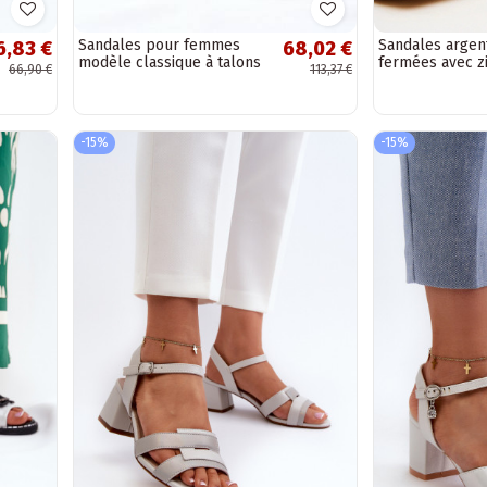
Sandales pour femmes
Sandales argen
6,83 €
68,02 €
modèle classique à talons
fermées avec z
66,90 €
113,37 €
de couleur argent de Laura
Emolla
Messi
-15%
-15%