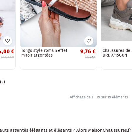
Tongs style romain effet
Chaussures de 
4,00 €
9,76 €
miroir argentées
BRD9715GUN
156,66 €
16,27 €
(s)
Affichage de 1 - 19 sur 19 éléments
uts argentés élégants et élégants ? Alors MaisonChaussures.fr .