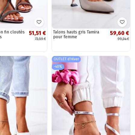
on fin cloutés
Talons hauts gris Tamira
51,51 €
59,60 €
s
pour femme
73,59 €
99,34 €
OUTLET d'Hiver
-40%