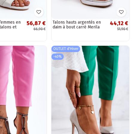
 femmes en
Talons hauts argentés en
56,87 €
44,12 €
 talons et
daim à bout carré Merila
66,90 €
51,90 €
argentés
OUTLET d'Hiver
-40%