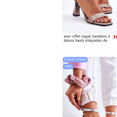
avec effet laqué Sandales à
7
talons hauts élégantes de
couleur gris Owen
OUTLET d'Hiver
-40%