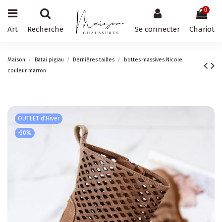
0
Art
Recherche
Se connecter
Chariot
Maison
Batai pigiau
Dernières tailles
bottes massives Nicole
couleur marron
OUTLET d'Hiver
-30%