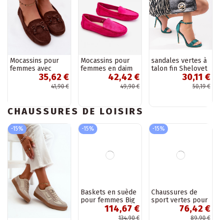
Mocassins pour
Mocassins pour
sandales vertes à
femmes avec
femmes en daim
talon fin Shelovet
35,62 €
42,42 €
30,11 €
nœuds et franges
rose Morreno
en daim
41,90 €
49,90 €
50,19 €
synthétique
couleur chocolat
Bluebell
CHAUSSURES DE LOISIRS
-15%
-15%
-15%