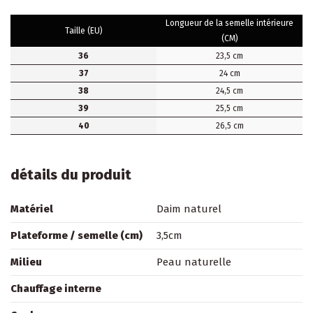
Longueur de la semelle intérieure
Taille (EU)
(CM)
36
23,5 cm
37
24 cm
38
24,5 cm
39
25,5 cm
40
26,5 cm
détails du produit
Matériel
Daim naturel
Plateforme / semelle (cm)
3,5cm
Milieu
Peau naturelle
Chauffage interne