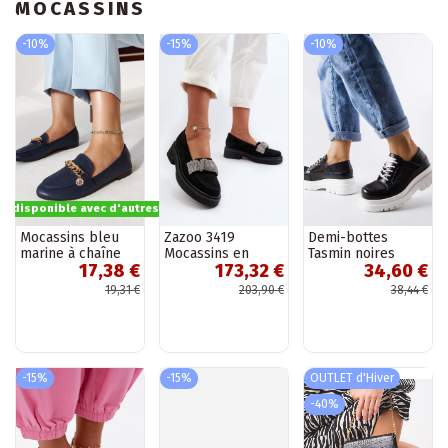
MOCASSINS
-10%
-15%
-10%
t disponible avec d'autres options
Mocassins bleu
Zazoo 3419
Demi-bottes
marine à chaîne
Mocassins en
Tasmin noires
17,38 €
173,32 €
34,60 €
Scaletta
nubuck pour
ajourées massives
femmes avec
19,31 €
203,90 €
38,44 €
bande décorative
couleur noire
-15%
-15%
OUTLET d'Hiver
-40%