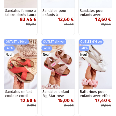
Sandales femme à
Sandales pour
Sandales pour
talons dorés Laura
enfants à
enfants avec
83,45 €
12,60 €
12,60 €
Messi beige
fermeture
rubans de couleur
pression, couleur
or
119,22 €
21,00 €
21,00 €
rose
OUTLET d'Hiver
OUTLET d'Hiver
OUTLET d'Hiver
-40%
-40%
-40%
Neuf
Neuf
Neuf
Sandales enfant
Sandales enfant
Ballerines pour
couleur corail
Big Star rose
enfants avec effet
12,60 €
15,00 €
17,40 €
laqué et rubans
de couleur
21,00 €
25,00 €
29,00 €
blanche Zolly