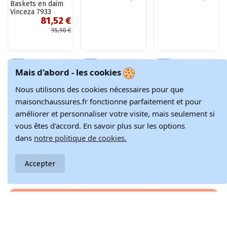
Baskets en daim
Baskets en suède
Chaussures de
Vinceza 7933
pour femmes Big
sport vertes pour
81,52 €
114,67 €
76,42 €
grises pour
Star RR274851 HI-
femmes en daim
femmes
POLY SYSTEM
McArthur MA258IN
95,90 €
134,90 €
89,90 €
noires
Mais d'abord - les cookies
-10%
-15%
-10%
Nous utilisons des cookies nécessaires pour que
maisonchaussures.fr fonctionne parfaitement et pour
améliorer et personnaliser votre visite, mais seulement si
vous êtes d'accord. En savoir plus sur les options
Produit disponible avec d'autres
dans
notre politique de cookies.
Baskets en cuir
couleur chocolat
110,01 €
avec plateforme
Accepter
Filippo
122,24 €
Bottines en cuir
Baskets à brides
blanches avec
Cross Jeans
92,58 €
65,37 €
talon caché
JJ2R4039C couleur
Cambell
noir
102,87 €
76,90 €