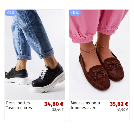
-10%
-15%
Demi-bottes
Mocassins pour
34,60 €
35,62 €
Tasmin noires
femmes avec
38,44 €
41,90 €
ajourées massives
nœuds et franges
en daim
synthétique
couleur chocolat
Bluebell