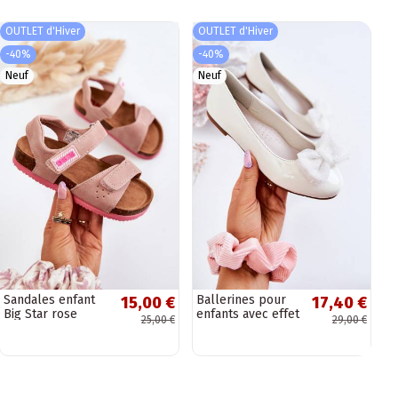
OUTLET d'Hiver
OUTLET d'Hiver
-40%
-40%
Neuf
Neuf
Sandales enfant
Ballerines pour
15,00 €
17,40 €
Big Star rose
enfants avec effet
25,00 €
29,00 €
laqué et rubans
de couleur
blanche Zolly