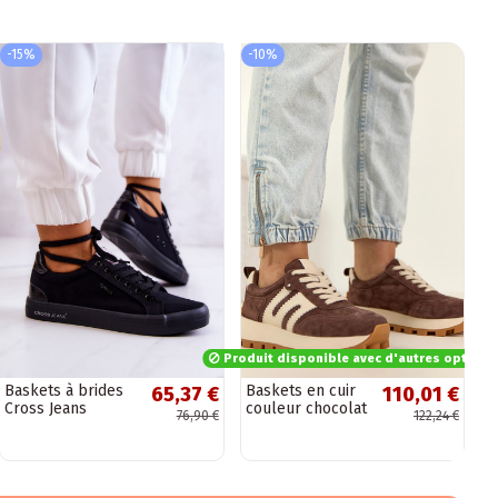
-15%
-10%
Produit disponible avec d'autres options
Baskets à brides
Baskets en cuir
65,37 €
110,01 €
Cross Jeans
couleur chocolat
76,90 €
122,24 €
JJ2R4039C couleur
avec plateforme
noir
Filippo