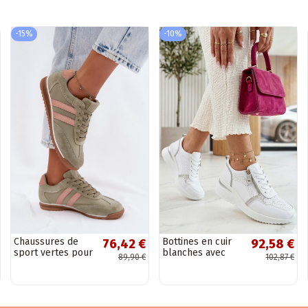
-15%
-10%
Chaussures de
Bottines en cuir
76,42 €
92,58 €
sport vertes pour
blanches avec
89,90 €
102,87 €
femmes en daim
talon caché
McArthur MA258IN
Cambell