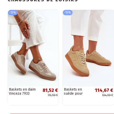
-15%
-15%
Baskets en daim
Baskets en
81,52 €
114,67 €
Vinceza 7933
suède pour
95,90 €
134,90 €
grises pour
femmes Big Star
femmes
RR274851 HI-
POLY SYSTEM
noires