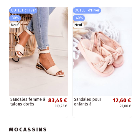
OUTLET d'Hiver
OUTLET d'Hiver
-30%
-40%
Neuf
Neuf
Sandales femme à
Sandales pour
83,45 €
12,60 €
talons dorés
enfants à
119,22 €
21,00 €
Laura Messi beige
fermeture
pression, couleur
rose
MOCASSINS