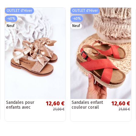
OUTLET d'Hiver
OUTLET d'Hiver
-40%
-40%
Neuf
Neuf
Sandales pour
Sandales enfant
12,60 €
12,60 €
enfants avec
couleur corail
21,00 €
21,00 €
rubans de couleur
or