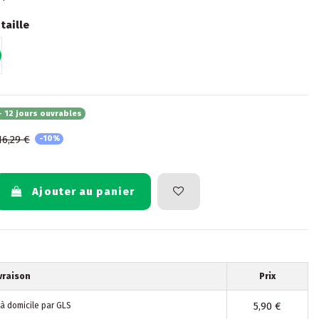
taille
- 12 jours ouvrables
16,29 €
-10%
Ajouter au panier
vraison
Prix
5,90 €
 à domicile par GLS