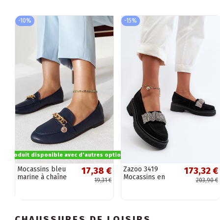
-10%
-15%
Produit disponible avec d'autres options
Mocassins bleu
Zazoo 3419
17,38 €
173,32 €
marine à chaîne
Mocassins en
19,31 €
203,90 €
Scaletta
nubuck pour
femmes avec
bande décorative
couleur noire
CHAUSSURES DE LOISIRS