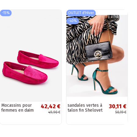
-15%
OUTLET d'Hiver
-40%
Mocassins pour
sandales vertes à
42,42 €
30,11 €
femmes en daim
talon fin Shelovet
49,90 €
50,19 €
rose Morreno